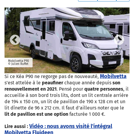
Previous
Next
Mobilvetta P90
© Julien Ruffet
Mobilvetta
Si ce Kéa P90 ne regorge pas de nouveauté,
s’est attelée à le
peaufiner
chaque année depuis
son
renouvellement en 2021
. Pensé pour
quatre personnes
, il
accueille à son bord trois lits, dont un lit centrale arrière
de 194 x 150 cm, un lit de pavillon de 190 x 128 cm et un
lit dînette de 96 x 212 cm. Il faut d’ailleurs noter que le
lit de pavillon est une option
facturée 1 000 €.
Vidéo : nous avons visité l'intégral
Lire aussi :
Mobilvetta Fluideen