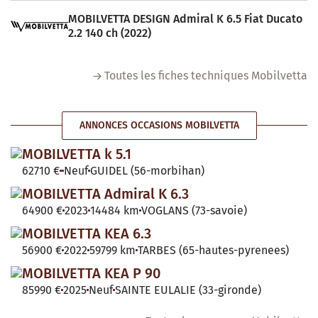
MOBILVETTA DESIGN Admiral K 6.5 Fiat Ducato
2.2 140 ch (2022)
Toutes les fiches techniques Mobilvetta
ANNONCES OCCASIONS MOBILVETTA
MOBILVETTA k 5.1
62710 €
Neuf
GUIDEL (56-morbihan)
MOBILVETTA Admiral K 6.3
64900 €
2023
14484 km
VOGLANS (73-savoie)
MOBILVETTA KEA 6.3
56900 €
2022
59799 km
TARBES (65-hautes-pyrenees)
MOBILVETTA KEA P 90
85990 €
2025
Neuf
SAINTE EULALIE (33-gironde)