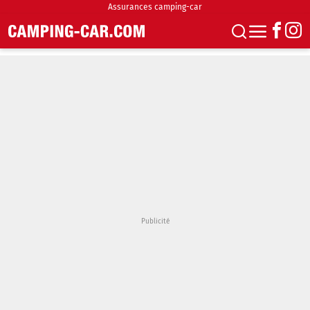
Assurances camping-car
S'abonner
Boutique
Newsletter
Annonces
Podcasts
Vidéos
Actualités
Essais
Accueil & stationnement
Accessoires
Achat & vente
Fourgons & Vans