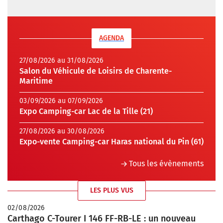
AGENDA
27/08/2026 au 31/08/2026
Salon du Véhicule de Loisirs de Charente-
Maritime
03/09/2026 au 07/09/2026
Expo Camping-car Lac de la Tille (21)
27/08/2026 au 30/08/2026
Expo-vente Camping-car Haras national du Pin (61)
Tous les évènements
LES PLUS VUS
02/08/2026
Carthago C-Tourer I 146 FF-RB-LE : un nouveau