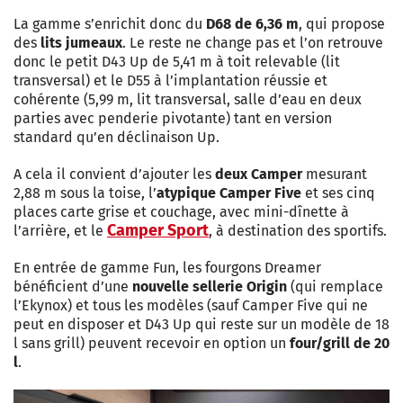
La gamme s’enrichit donc du
D68 de 6,36 m
, qui propose
des
lits jumeaux
. Le reste ne change pas et l’on retrouve
donc le petit D43 Up de 5,41 m à toit relevable (lit
transversal) et le D55 à l’implantation réussie et
cohérente (5,99 m, lit transversal, salle d’eau en deux
parties avec penderie pivotante) tant en version
standard qu’en déclinaison Up.
A cela il convient d’ajouter les
deux Camper
mesurant
2,88 m sous la toise, l’
atypique Camper Five
et ses cinq
places carte grise et couchage, avec mini-dînette à
Camper Sport
l’arrière, et le
, à destination des sportifs.
En entrée de gamme Fun, les fourgons Dreamer
bénéficient d’une
nouvelle sellerie Origin
(qui remplace
l’Ekynox) et tous les modèles (sauf Camper Five qui ne
peut en disposer et D43 Up qui reste sur un modèle de 18
l sans grill) peuvent recevoir en option un
four/grill de 20
l
.