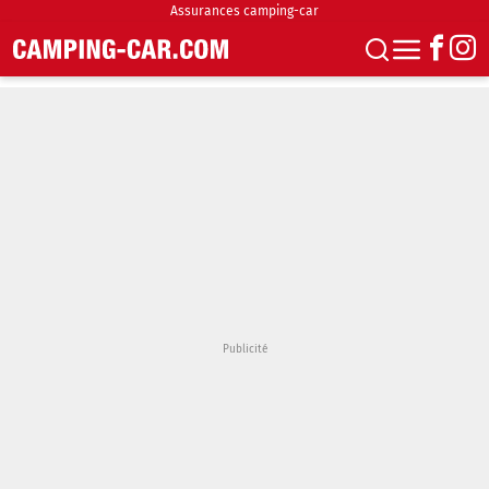
Assurances camping-car
S'abonner
Boutique
Newsletter
Annonces
Podcasts
Vidéos
Actualités
Essais
Accueil & stationnement
Accessoires
Achat & vente
Fourgons & Vans