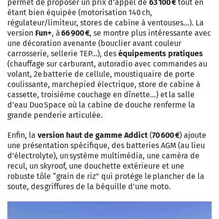
permet de proposer un prix d’appel de
63 100 €
tout en
étant bien équipée (motorisation 140 ch,
régulateur/limiteur, stores de cabine à ventouses…). La
version
Fun+
, à
66 900 €
, se montre plus intéressante avec
une décoration avenante (bouclier avant couleur
carrosserie, sellerie TEP…), des
équipements pratiques
(chauffage sur carburant, autoradio avec commandes au
volant, 2e batterie de cellule, moustiquaire de porte
coulissante, marchepied électrique, store de cabine à
cassette, troisième couchage en dînette…) et la salle
d’eau Duo Space où la cabine de douche renferme la
grande penderie articulée.
Enfin, la
version haut de gamme Addict
(
70 600 €
) ajoute
une présentation spécifique, des batteries AGM (au lieu
d’électrolyte), un système multimédia, une caméra de
recul, un skyroof, une douchette extérieure et une
robuste tôle “grain de riz” qui protège le plancher de la
soute, des griffures de la béquille d’une moto.