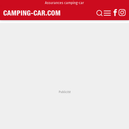
Assurances camping-car
S'abonner
Boutique
Newsletter
Annonces
Podcasts
Vidéos
Actualités
Essais
Accueil & stationnement
Accessoires
Achat & vente
Fourgons & Vans