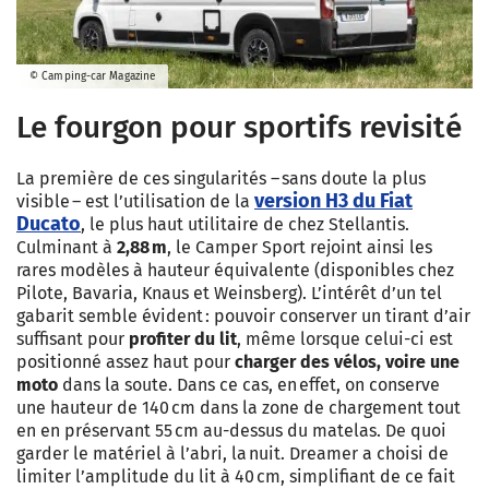
© Camping-car Magazine
Le fourgon pour sportifs revisité
La première de ces singularités – sans doute la plus
version H3 du Fiat
visible – est l’utilisation de la
Ducato
, le plus haut utilitaire de chez Stellantis.
Culminant à
2,88 m
, le Camper Sport rejoint ainsi les
rares modèles à hauteur équivalente (disponibles chez
Pilote, Bavaria, Knaus et Weinsberg). L’intérêt d’un tel
gabarit semble évident : pouvoir conserver un tirant d’air
suffisant pour
profiter du lit
, même lorsque celui-ci est
positionné assez haut pour
charger des vélos, voire une
moto
dans la soute. Dans ce cas, en effet, on conserve
une hauteur de 140 cm dans la zone de chargement tout
en en préservant 55 cm au-dessus du matelas. De quoi
garder le matériel à l’abri, la nuit. Dreamer a choisi de
limiter l’amplitude du lit à 40 cm, simplifiant de ce fait