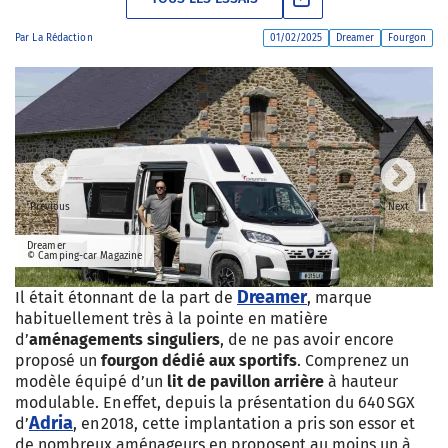
Par
La Rédaction
01/02/2025
Dreamer
Fourgon
Previous
Next
Dreamer
© Camping-car Magazine
Dreamer
Il était étonnant de la part de
, marque
habituellement très à la pointe en matière
d’
aménagements singuliers
, de ne pas avoir encore
proposé un
fourgon dédié aux sportifs
. Comprenez un
modèle équipé d’un
lit de pavillon arrière
à hauteur
modulable. En effet, depuis la présentation du 640 SGX
Adria
d’
, en 2018, cette implantation a pris son essor et
de nombreux aménageurs en proposent au moins un à