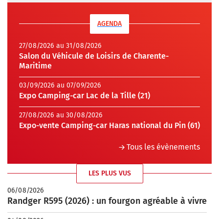
AGENDA
27/08/2026 au 31/08/2026
Salon du Véhicule de Loisirs de Charente-
Maritime
03/09/2026 au 07/09/2026
Expo Camping-car Lac de la Tille (21)
27/08/2026 au 30/08/2026
Expo-vente Camping-car Haras national du Pin (61)
Tous les évènements
LES PLUS VUS
06/08/2026
Randger R595 (2026) : un fourgon agréable à vivre