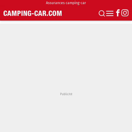
Assurances camping-car
S'abonner
Boutique
Newsletter
Annonces
Podcasts
Vidéos
Actualités
Essais
Accueil & stationnement
Accessoires
Achat & vente
Fourgons & Vans