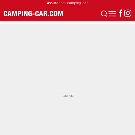
Assurances camping-car
S'abonner
Boutique
Newsletter
Annonces
Podcasts
Vidéos
Actualités
Essais
Accueil & stationnement
Accessoires
Achat & vente
Fourgons & Vans