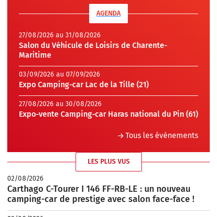
AGENDA
27/08/2026 au 31/08/2026
Salon du Véhicule de Loisirs de Charente-
Maritime
03/09/2026 au 07/09/2026
Expo Camping-car Lac de la Tille (21)
27/08/2026 au 30/08/2026
Expo-vente Camping-car Haras national du Pin (61)
Tous les évènements
LES PLUS VUS
02/08/2026
Carthago C-Tourer I 146 FF-RB-LE : un nouveau
camping-car de prestige avec salon face-face !