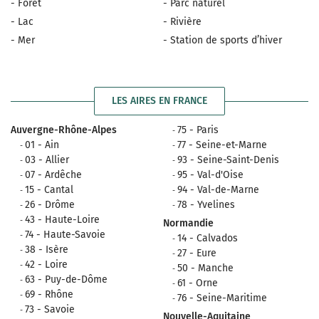
- Forêt
- Parc naturel
- Lac
- Rivière
- Mer
- Station de sports d’hiver
LES AIRES EN FRANCE
Auvergne-Rhône-Alpes
75 - Paris
01 - Ain
77 - Seine-et-Marne
03 - Allier
93 - Seine-Saint-Denis
07 - Ardêche
95 - Val-d'Oise
15 - Cantal
94 - Val-de-Marne
26 - Drôme
78 - Yvelines
43 - Haute-Loire
Normandie
74 - Haute-Savoie
14 - Calvados
38 - Isère
27 - Eure
42 - Loire
50 - Manche
63 - Puy-de-Dôme
61 - Orne
69 - Rhône
76 - Seine-Maritime
73 - Savoie
Nouvelle-Aquitaine