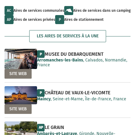
u
l
a
l
t
i
t
s
AC
Aires de services communales
Aires de services dans un camping
l
s
a
a
a
v
AP
Aires de services privées
P
Aires de stationnement
b
v
a
l
a
i
e
i
l
LES AIRES DE SERVICES À LA UNE
l
a
a
b
b
l
l
e
MUSEE DU DEBARQUEMENT
P
e
Arromanches-les-Bains
, Calvados, Normandie,
France
SITE WEB
CHÂTEAU DE VAUX-LE-VICOMTE
P
Maincy
, Seine-et-Marne, Île-de-France, France
SITE WEB
LE GRAIN
AP
Ambarès-et-Lagrave
, Gironde, Nouvelle-