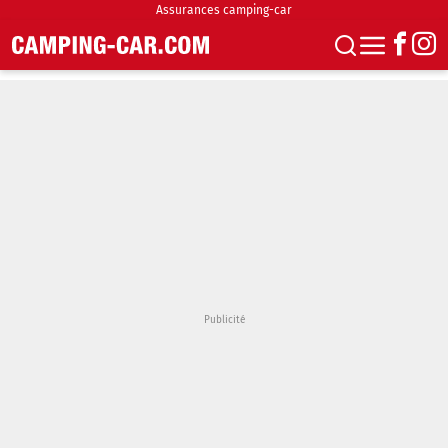
Assurances camping-car
S'abonner
Boutique
Newsletter
Annonces
Podcasts
Vidéos
Actualités
Essais
Accueil & stationnement
Accessoires
Achat & vente
Fourgons & Vans