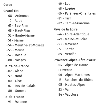
46 - Lot
Corse
48 - Lozère
Grand-Est
66 - Pyrénées-Orientales
08 - Ardennes
81 - Tarn
10 - Aube
82 - Tarn-et-Garonne
67 - Bas-Rhin
Pays de la Loire
68 - Haut-Rhin
44 - Loire-Atlantique
52 - Haute-Marne
49 - Maine-et-Loire
51 - Marne
53 - Mayenne
54 - Meurthe-et-Moselle
72 - Sarthe
55 - Meuse
85 - Vendée
57 - Moselle
88 - Vosges
Provence-Alpes-Côte d'Azur
04 - Alpes de Haute-
Hauts-de-France
Provence
02 - Aisne
06 - Alpes-Maritimes
59 - Nord
13 - Bouches-du-Rhône
60 - Oise
05 - Hautes-Alpes
62 - Pas-de-Calais
83 - Var
80 - Somme
84 - Vaucluse
Île-de-France
91 - Essonne