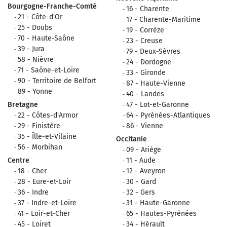
Bourgogne-Franche-Comté
16 - Charente
21 - Côte-d'Or
17 - Charente-Maritime
25 - Doubs
19 - Corrèze
70 - Haute-Saône
23 - Creuse
39 - Jura
79 - Deux-Sèvres
58 - Nièvre
24 - Dordogne
71 - Saône-et-Loire
33 - Gironde
90 - Territoire de Belfort
87 - Haute-Vienne
89 - Yonne
40 - Landes
Bretagne
47 - Lot-et-Garonne
22 - Côtes-d'Armor
64 - Pyrénées-Atlantiques
29 - Finistère
86 - Vienne
35 - Îlle-et-Vilaine
Occitanie
56 - Morbihan
09 - Ariège
Centre
11 - Aude
18 - Cher
12 - Aveyron
28 - Eure-et-Loir
30 - Gard
36 - Indre
32 - Gers
37 - Indre-et-Loire
31 - Haute-Garonne
41 - Loir-et-Cher
65 - Hautes-Pyrénées
45 - Loiret
34 - Hérault