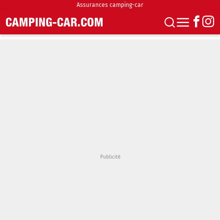
Assurances camping-car
S'abonner
Boutique
Newsletter
Annonces
Podcasts
Vidéos
Actualités
Essais
Accueil & stationnement
Accessoires
Achat & vente
Fourgons & Vans