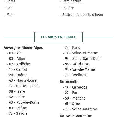
- Forêt
- Parc naturel
- Lac
- Rivière
- Mer
- Station de sports d’hiver
LES AIRES EN FRANCE
Auvergne-Rhône-Alpes
75 - Paris
01 - Ain
77 - Seine-et-Marne
03 - Allier
93 - Seine-Saint-Denis
07 - Ardêche
95 - Val-d'Oise
15 - Cantal
94 - Val-de-Marne
26 - Drôme
78 - Yvelines
43 - Haute-Loire
Normandie
74 - Haute-Savoie
14 - Calvados
38 - Isère
27 - Eure
42 - Loire
50 - Manche
63 - Puy-de-Dôme
61 - Orne
69 - Rhône
76 - Seine-Maritime
73 - Savoie
Nouvelle-Aquitaine