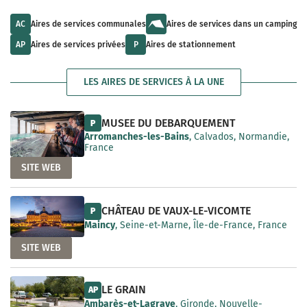
u
l
a
l
t
i
t
s
AC
Aires de services communales
Aires de services dans un camping
l
s
a
a
a
v
AP
Aires de services privées
P
Aires de stationnement
b
v
a
l
a
i
e
i
l
LES AIRES DE SERVICES À LA UNE
l
a
a
b
b
l
l
e
MUSEE DU DEBARQUEMENT
P
e
Arromanches-les-Bains
, Calvados, Normandie,
France
SITE WEB
CHÂTEAU DE VAUX-LE-VICOMTE
P
Maincy
, Seine-et-Marne, Île-de-France, France
SITE WEB
LE GRAIN
AP
Ambarès-et-Lagrave
, Gironde, Nouvelle-