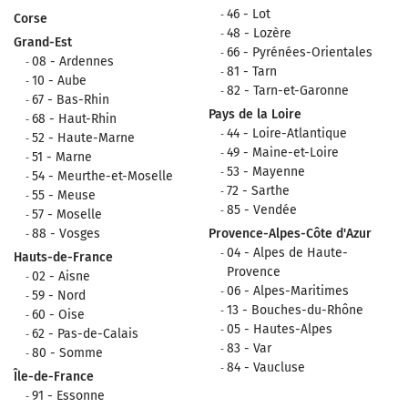
46 - Lot
Corse
48 - Lozère
Grand-Est
66 - Pyrénées-Orientales
08 - Ardennes
81 - Tarn
10 - Aube
82 - Tarn-et-Garonne
67 - Bas-Rhin
Pays de la Loire
68 - Haut-Rhin
44 - Loire-Atlantique
52 - Haute-Marne
49 - Maine-et-Loire
51 - Marne
53 - Mayenne
54 - Meurthe-et-Moselle
72 - Sarthe
55 - Meuse
85 - Vendée
57 - Moselle
88 - Vosges
Provence-Alpes-Côte d'Azur
04 - Alpes de Haute-
Hauts-de-France
Provence
02 - Aisne
06 - Alpes-Maritimes
59 - Nord
13 - Bouches-du-Rhône
60 - Oise
05 - Hautes-Alpes
62 - Pas-de-Calais
83 - Var
80 - Somme
84 - Vaucluse
Île-de-France
91 - Essonne