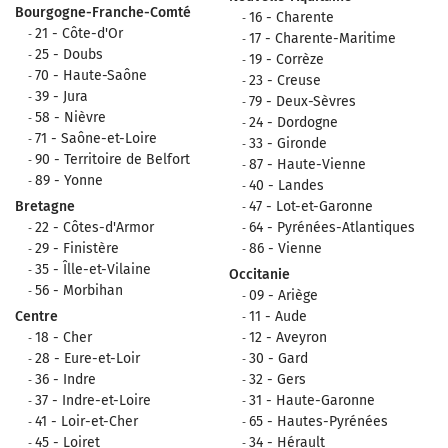
Bourgogne-Franche-Comté
16 - Charente
21 - Côte-d'Or
17 - Charente-Maritime
25 - Doubs
19 - Corrèze
70 - Haute-Saône
23 - Creuse
39 - Jura
79 - Deux-Sèvres
58 - Nièvre
24 - Dordogne
71 - Saône-et-Loire
33 - Gironde
90 - Territoire de Belfort
87 - Haute-Vienne
89 - Yonne
40 - Landes
Bretagne
47 - Lot-et-Garonne
22 - Côtes-d'Armor
64 - Pyrénées-Atlantiques
29 - Finistère
86 - Vienne
35 - Îlle-et-Vilaine
Occitanie
56 - Morbihan
09 - Ariège
Centre
11 - Aude
18 - Cher
12 - Aveyron
28 - Eure-et-Loir
30 - Gard
36 - Indre
32 - Gers
37 - Indre-et-Loire
31 - Haute-Garonne
41 - Loir-et-Cher
65 - Hautes-Pyrénées
45 - Loiret
34 - Hérault