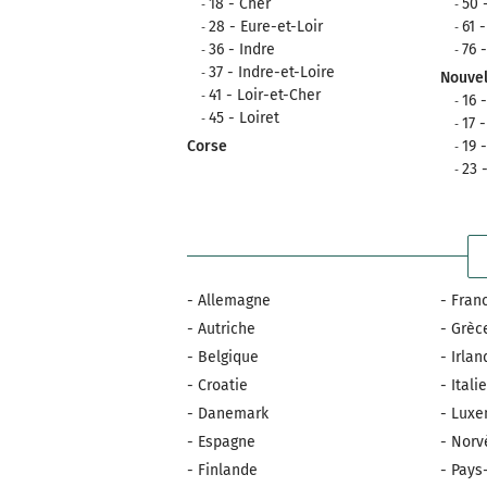
18 - Cher
50 
28 - Eure-et-Loir
61 
36 - Indre
76 
37 - Indre-et-Loire
Nouvel
41 - Loir-et-Cher
16 
45 - Loiret
17 
Corse
19 
23 
- Allemagne
- Fran
- Autriche
- Grèc
- Belgique
- Irla
- Croatie
- Itali
- Danemark
- Lux
- Espagne
- Norv
- Finlande
- Pays