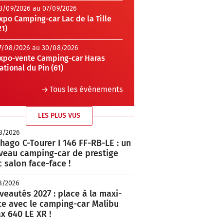
3/09/2026 au 07/09/2026
xpo Camping-car Lac de la Tille
21)
7/08/2026 au 30/08/2026
xpo-vente Camping-car Haras
ational du Pin (61)
Tous les évènements
LES PLUS VUS
8/2026
hago C-Tourer I 146 FF-RB-LE : un
veau camping-car de prestige
 salon face-face !
8/2026
eautés 2027 : place à la maxi-
te avec le camping-car Malibu
x 640 LE XR !