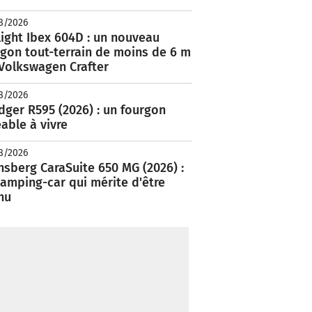
8/2026
ight Ibex 604D : un nouveau
rgon tout-terrain de moins de 6 m
 Volkswagen Crafter
8/2026
ger R595 (2026) : un fourgon
able à vivre
8/2026
nsberg CaraSuite 650 MG (2026) :
amping-car qui mérite d'être
nu