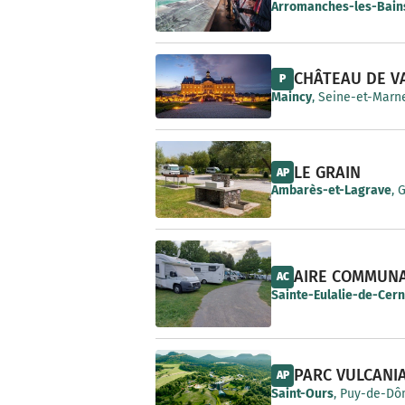
e
Arromanches-les-Bain
CHÂTEAU DE V
P
Maincy
, Seine-et-Marne
LE GRAIN
AP
Ambarès-et-Lagrave
, 
AIRE COMMUN
AC
Sainte-Eulalie-de-Cer
PARC VULCANI
AP
Saint-Ours
, Puy-de-Dô