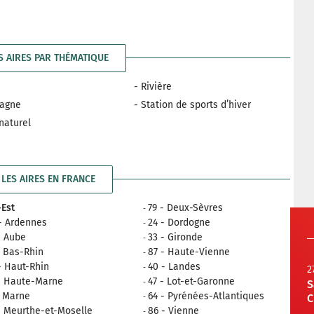
S AIRES PAR THÉMATIQUE
- Rivière
tagne
- Station de sports d’hiver
 naturel
LES AIRES EN FRANCE
Est
79 - Deux-Sèvres
- Ardennes
24 - Dordogne
- Aube
33 - Gironde
- Bas-Rhin
87 - Haute-Vienne
- Haut-Rhin
40 - Landes
2
- Haute-Marne
47 - Lot-et-Garonne
S
- Marne
64 - Pyrénées-Atlantiques
C
- Meurthe-et-Moselle
86 - Vienne