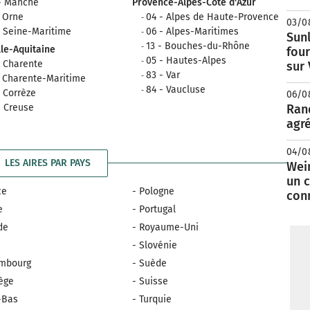
- Manche
Provence-Alpes-Côte d'Azur
- Orne
04 - Alpes de Haute-Provence
03/0
- Seine-Maritime
06 - Alpes-Maritimes
Sunl
13 - Bouches-du-Rhône
le-Aquitaine
fou
05 - Hautes-Alpes
- Charente
sur
83 - Var
- Charente-Maritime
84 - Vaucluse
- Corrèze
06/0
- Creuse
Rand
agré
04/0
LES AIRES PAR PAYS
Wei
un c
ce
- Pologne
con
e
- Portugal
nde
- Royaume-Uni
e
- Slovénie
embourg
- Suède
ège
- Suisse
-Bas
- Turquie