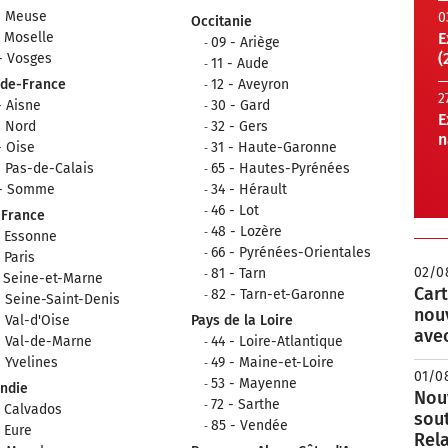
- Meuse
0
Occitanie
- Moselle
E
09 - Ariège
(
- Vosges
11 - Aude
-de-France
12 - Aveyron
2
- Aisne
30 - Gard
E
- Nord
32 - Gers
n
- Oise
31 - Haute-Garonne
- Pas-de-Calais
65 - Hautes-Pyrénées
 - Somme
34 - Hérault
46 - Lot
-France
48 - Lozère
- Essonne
66 - Pyrénées-Orientales
- Paris
02/0
81 - Tarn
- Seine-et-Marne
Cart
82 - Tarn-et-Garonne
- Seine-Saint-Denis
nou
- Val-d'Oise
Pays de la Loire
avec
- Val-de-Marne
44 - Loire-Atlantique
- Yvelines
49 - Maine-et-Loire
01/0
53 - Mayenne
ndie
Nouv
72 - Sarthe
- Calvados
sou
85 - Vendée
- Eure
Rela