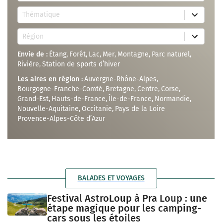
c
8
u
Thématique
r
n
e
r
1
s
é
Région
2
u
s
7
l
u
Envie de :
Étang
,
Forêt
,
Lac
,
Mer
,
Montagne
,
Parc naturel
,
r
t
l
e
s
t
Rivière
,
Station de sports d’hiver
s
a
a
u
v
t
Les aires en région :
Auvergne-Rhône-Alpes
,
l
a
Bourgogne-Franche-Comté
,
Bretagne
,
Centre
,
Corse
,
t
i
Grand-Est
,
Hauts-de-France
,
Île-de-France
,
Normandie
,
s
l
a
a
Nouvelle-Aquitaine
,
Occitanie
,
Pays de la Loire
v
b
Provence-Alpes-Côte d’Azur
a
l
i
e
l
a
b
l
e
BALADES ET VOYAGES
Festival AstroLoup à Pra Loup : une
étape magique pour les camping-
cars sous les étoiles