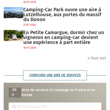
26/07/2026
Camping-Car Park ouvre une aire à
Lutzelhouse, aux portes du massif
du Donon
21/07/2026
En Petite Camargue, dormir chez un
vigneron en camping-car devient
une expérience à part entière
18/07/2026
Tout voir
CHERCHER UNE AIRE DE SERVICES
751
Aires de services et Campings en France et en
9
Europe
A
u