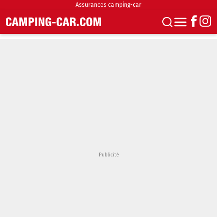
Assurances camping-car
S'abonner
Boutique
Newsletter
Annonces
Podcasts
Vidéos
Actualités
Essais
Accueil & stationnement
Accessoires
Achat & vente
Fourgons & Vans