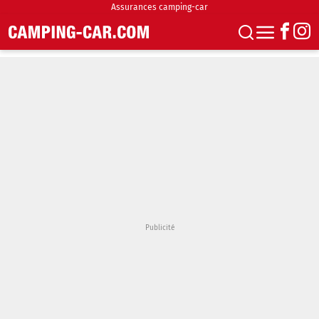
Assurances camping-car
S'abonner
Boutique
Newsletter
Annonces
Podcasts
Vidéos
Actualités
Essais
Accueil & stationnement
Accessoires
Achat & vente
Fourgons & Vans