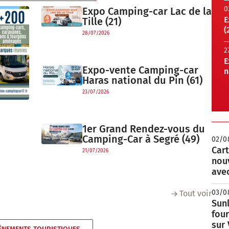
0
Expo Camping-car Lac de la
E
Tille (21)
(
28/07/2026
2
E
Expo-vente Camping-car
n
Haras national du Pin (61)
23/07/2026
1er Grand Rendez-vous du
Camping-Car à Segré (49)
02/0
Cart
21/07/2026
nou
avec
03/0
Tout voir
Sunl
fou
sur