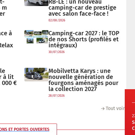
t-
RB-LE : un nouveau
6 m
camping-car de prestige
er
avec salon face-face !
02/08/2026
ace à
Camping-car 2027 : le TOP
de nos Shorts (profilés et
Relax
intégraux)
30/07/2026
le
Mobilvetta Karys : une
à lit
nouvelle génération de
 000 €
fourgons aménagés pour
la collection 2027
28/07/2026
Tout voir
2
S
C
ONS ET PORTES OUVERTES