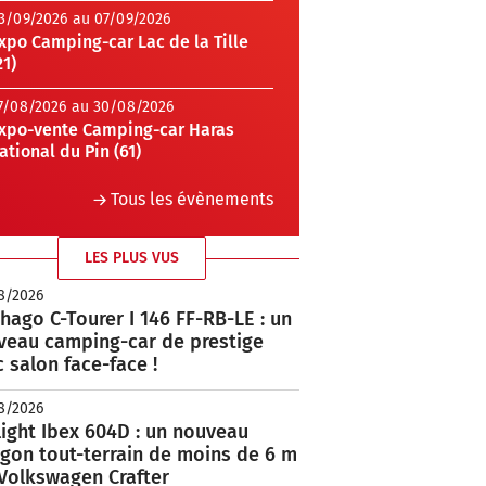
3/09/2026 au 07/09/2026
xpo Camping-car Lac de la Tille
21)
7/08/2026 au 30/08/2026
xpo-vente Camping-car Haras
ational du Pin (61)
Tous les évènements
LES PLUS VUS
8/2026
hago C-Tourer I 146 FF-RB-LE : un
veau camping-car de prestige
 salon face-face !
8/2026
ight Ibex 604D : un nouveau
rgon tout-terrain de moins de 6 m
 Volkswagen Crafter