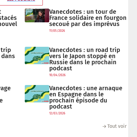
t
Vanecdotes : un tour de
stacés
France solidaire en fourgon
nouvel
secoué par des imprévus
11/05/2026
trip
Vanecdotes : un road trip
 dans
vers le Japon stoppé en
Russie dans le prochain
podcast
10/04/2026
yage
Vanecdotes : une arnaque
en Espagne dans le
e
prochain épisode du
podcast
12/03/2026
Tout voir