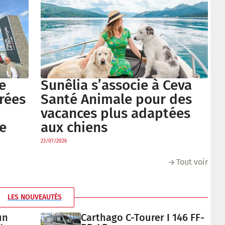
e
Sunêlia s’associe à Ceva
trées
Santé Animale pour des
vacances plus adaptées
e
aux chiens
23/07/2026
Tout voir
LES NOUVEAUTÉS
un
Carthago C-Tourer I 146 FF-