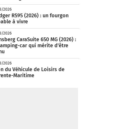
8/2026
ger R595 (2026) : un fourgon
able à vivre
8/2026
nsberg CaraSuite 650 MG (2026) :
amping-car qui mérite d'être
nu
8/2026
n du Véhicule de Loisirs de
rente-Maritime