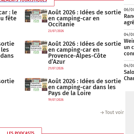
ÉNEMENTS TOURISTIQUES
06/0
ar : le
Août 2026 : Idées de sortie
Rand
au fête
en camping-car en
agré
Occitanie
23/07/2026
04/0
Wei
sortie
Août 2026 : Idées de sortie
un c
 les
en camping-car en
con
 dans
Provence-Alpes-Côte
d’Azur
04/0
21/07/2026
Salo
Cha
sortie
Août 2026 : Idées de sortie
en camping-car dans les
Pays de la Loire
19/07/2026
Tout voir
LES PODCASTS