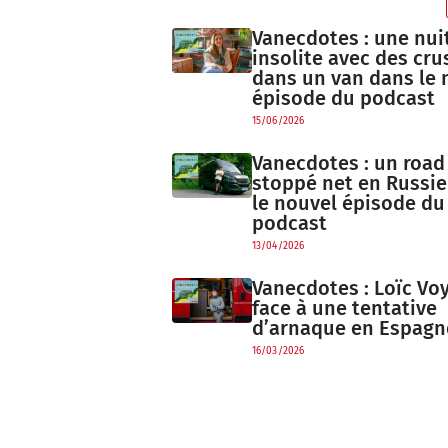
Vanecdotes : une nui
insolite avec des cru
dans un van dans le 
épisode du podcast
15/06/2026
Vanecdotes : un road 
stoppé net en Russie
le nouvel épisode du
podcast
13/04/2026
Vanecdotes : Loïc Vo
face à une tentative
d’arnaque en Espagn
16/03/2026