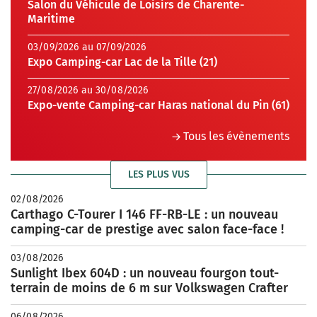
Salon du Véhicule de Loisirs de Charente-
Maritime
03/09/2026 au 07/09/2026
Expo Camping-car Lac de la Tille (21)
27/08/2026 au 30/08/2026
Expo-vente Camping-car Haras national du Pin (61)
Tous les évènements
LES PLUS VUS
02/08/2026
Carthago C-Tourer I 146 FF-RB-LE : un nouveau
camping-car de prestige avec salon face-face !
03/08/2026
Sunlight Ibex 604D : un nouveau fourgon tout-
terrain de moins de 6 m sur Volkswagen Crafter
06/08/2026