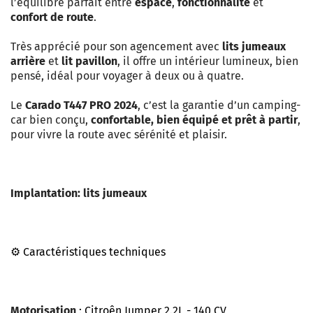
l’équilibre parfait entre
espace
,
fonctionnalité
et
confort de route
.
Très apprécié pour son agencement avec
lits jumeaux
arrière
et
lit pavillon
, il offre un intérieur lumineux, bien
pensé, idéal pour voyager à deux ou à quatre.
Le
Carado T447 PRO 2024
, c’est la garantie d’un camping-
car bien conçu,
confortable, bien équipé et prêt à partir
,
pour vivre la route avec sérénité et plaisir.
Implantation: lits jumeaux
⚙️ Caractéristiques techniques
Motorisation
:
Citroên Jumper 2.2L - 140 CV