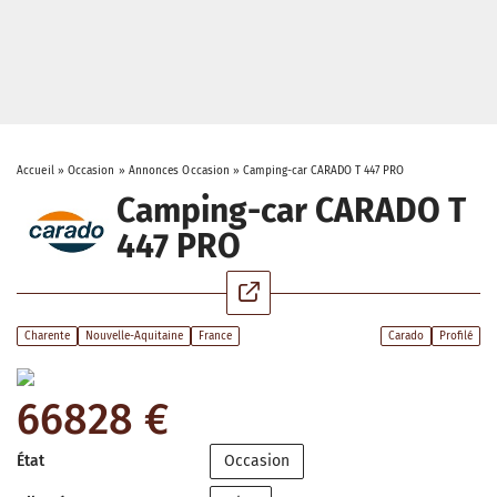
Accueil
»
Occasion
»
Annonces Occasion
»
Camping-car CARADO T 447 PRO
Camping-car CARADO T
447 PRO
Charente
Nouvelle-Aquitaine
France
Carado
Profilé
66828 €
État
Occasion