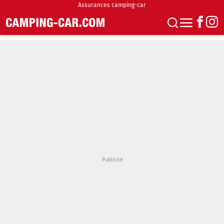
Assurances camping-car
S'abonner
Boutique
Newsletter
Annonces
Podcasts
Vidéos
Actualités
Essais
Accueil & stationnement
Accessoires
Achat & vente
Fourgons & Vans