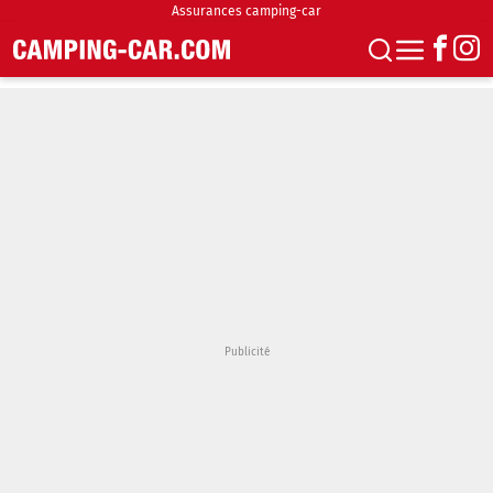
Assurances camping-car
S'abonner
Boutique
Newsletter
Annonces
Podcasts
Vidéos
Actualités
Essais
Accueil & stationnement
Accessoires
Achat & vente
Fourgons & Vans