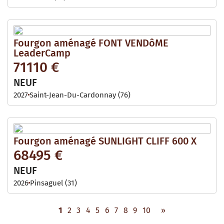
Fourgon aménagé FONT VENDôME
LeaderCamp
71110 €
NEUF
2027
Saint-Jean-Du-Cardonnay (76)
Fourgon aménagé SUNLIGHT CLIFF 600 X
68495 €
NEUF
2026
Pinsaguel (31)
1
2
3
4
5
6
7
8
9
10
»