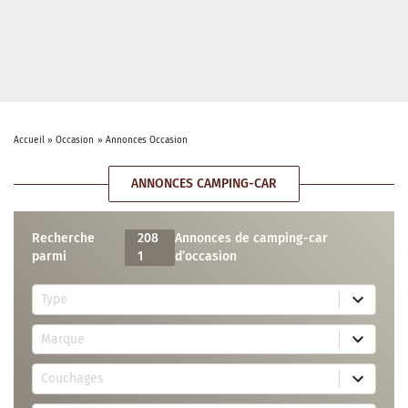
Accueil
»
Occasion
»
Annonces Occasion
ANNONCES CAMPING-CAR
Recherche
208
Annonces de camping-car
parmi
1
d’occasion
5
Type
r
e
7
s
Marque
2
u
r
l
3
e
t
Couchages
0
s
s
r
u
a