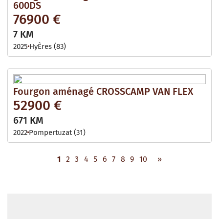
600DS
76900 €
7 KM
2025
HyÈres (83)
Fourgon aménagé CROSSCAMP VAN FLEX
52900 €
671 KM
2022
Pompertuzat (31)
1
2
3
4
5
6
7
8
9
10
»