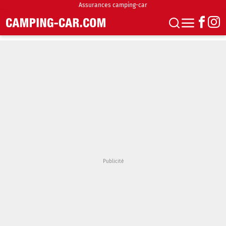
Assurances camping-car
S'abonner
Boutique
Newsletter
Annonces
Podcasts
Vidéos
Actualités
Essais
Accueil & stationnement
Accessoires
Achat & vente
Fourgons & Vans