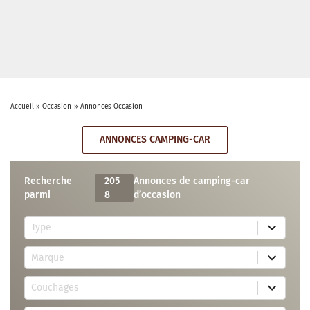
Accueil
»
Occasion
»
Annonces Occasion
ANNONCES CAMPING-CAR
Recherche
205
Annonces de camping-car
parmi
8
d’occasion
5
Type
r
e
7
s
Marque
4
u
r
l
3
e
t
Couchages
0
s
s
r
u
a