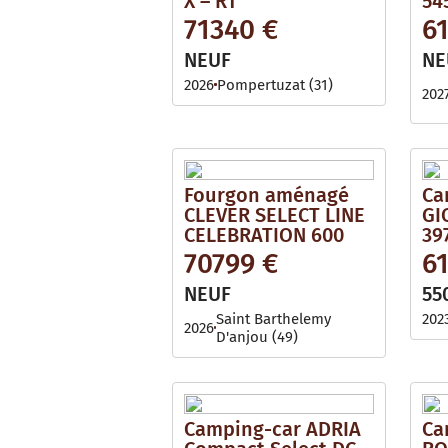
X – RT
54
71340 €
6
NEUF
NE
2026
Pompertuzat (31)
202
Fourgon aménagé
Ca
CLEVER SELECT LINE
GI
CELEBRATION 600
39
70799 €
6
NEUF
55
Saint Barthelemy
202
2026
D'anjou (49)
Camping-car ADRIA
Ca