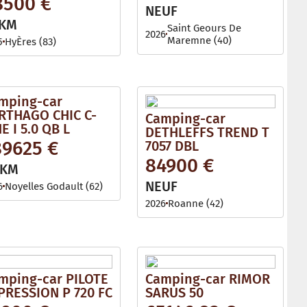
8500 €
l
NEUF
e
 KM
Saint Geours De
2026
Maremne (40)
5
HyÈres (83)
mping-car
RTHAGO CHIC C-
Camping-car
E I 5.0 QB L
DETHLEFFS TREND T
89625 €
7057 DBL
84900 €
 KM
NEUF
6
Noyelles Godault (62)
2026
Roanne (42)
mping-car PILOTE
Camping-car RIMOR
PRESSION P 720 FC
SARUS 50