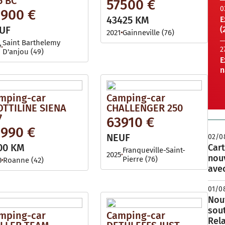
5 BC
57500 €
0
1900 €
43425 KM
E
UF
(
2021
Gainneville (76)
Saint Barthelemy
7
2
D'anjou (49)
E
n
mping-car
Camping-car
OTTILINE SIENA
CHALLENGER 250
7
63910 €
1990 €
NEUF
02/0
00 KM
Cart
Franqueville-Saint-
2025
nou
Pierre (76)
3
Roanne (42)
avec
01/0
Nouv
sou
mping-car
Camping-car
Rela