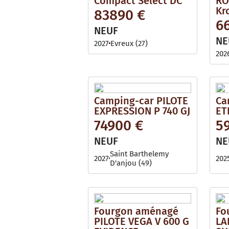
Compact Select DC
RO
Kr
83890 €
6
NEUF
NE
2027
Evreux (27)
202
Camping-car PILOTE
Ca
EXPRESSION P 740 GJ
ET
74900 €
5
NEUF
NE
Saint Barthelemy
2027
202
D'anjou (49)
Fourgon aménagé
Fo
PILOTE VEGA V 600 G
LA