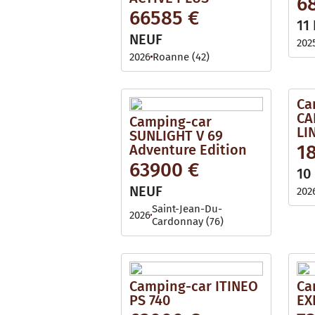
6
i
l
66585 €
l
e
11
a
b
NEUF
202
l
e
2026
Roanne (42)
Ca
CA
Camping-car
LIN
SUNLIGHT V 69
1
Adventure Edition
63900 €
10
NEUF
202
Saint-Jean-Du-
2026
Cardonnay (76)
Camping-car ITINEO
Ca
PS 740
EX