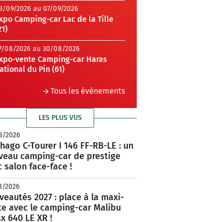
3/09/2026 au 07/09/2026
xpo Camping-car Lac de la Tille
21)
7/08/2026 au 30/08/2026
xpo-vente Camping-car Haras
ational du Pin (61)
Tous les évènements
LES PLUS VUS
8/2026
hago C-Tourer I 146 FF-RB-LE : un
veau camping-car de prestige
 salon face-face !
8/2026
eautés 2027 : place à la maxi-
te avec le camping-car Malibu
x 640 LE XR !