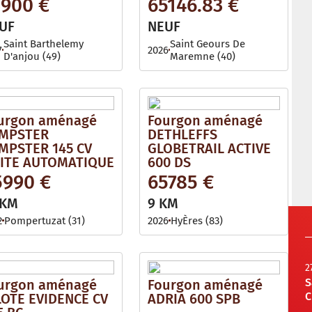
3900 €
65146.83 €
UF
NEUF
Saint Barthelemy
Saint Geours De
7
2026
D'anjou (49)
Maremne (40)
urgon aménagé
Fourgon aménagé
MPSTER
DETHLEFFS
MPSTER 145 CV
GLOBETRAIL ACTIVE
ITE AUTOMATIQUE
600 DS
5990 €
65785 €
 KM
9 KM
2
Pompertuzat (31)
2026
HyÈres (83)
2
S
urgon aménagé
Fourgon aménagé
C
LOTE EVIDENCE CV
ADRIA 600 SPB