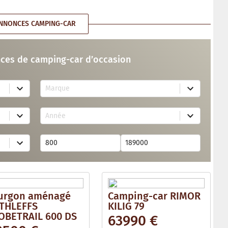
NNONCES CAMPING-CAR
ces de camping-car d’occasion
7
Marque
3
r
e
1
s
Année
7
u
r
l
e
t
s
s
u
a
l
v
t
a
s
i
a
l
v
a
urgon aménagé
Camping-car RIMOR
a
b
i
THLEFFS
KILIG 79
l
l
e
OBETRAIL 600 DS
63990 €
a
b