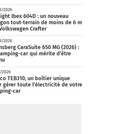
8/2026
ight Ibex 604D : un nouveau
rgon tout-terrain de moins de 6 m
 Volkswagen Crafter
8/2026
nsberg CaraSuite 650 MG (2026) :
amping-car qui mérite d'être
nu
7/2026
co TEB310, un boîtier unique
 gérer toute l'électricité de votre
ping-car