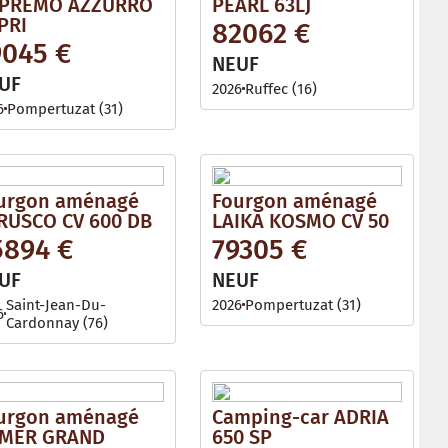
PREMO AZZURRO
PEARL 63LJ
PRI
82062 €
9045 €
NEUF
UF
2026
Ruffec (16)
6
Pompertuzat (31)
urgon aménagé
Fourgon aménagé
RUSCO CV 600 DB
LAIKA KOSMO CV 50
5894 €
79305 €
UF
NEUF
Saint-Jean-Du-
2026
Pompertuzat (31)
6
Cardonnay (76)
urgon aménagé
Camping-car ADRIA
MER GRAND
650 SP