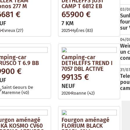
LLER TEAM
DETHLEFFS JUST
onos 277 M
CAMP T 6812 EB
03/0
6681 €
65900 €
Sunl
fou
UF
7 KM
sur
6
Evreux (27)
2025
HyÈres (83)
04/0
Wei
un c
mping-car
Camping-car
con
RUSCO T 6.9 BB
DETHLEFFS TREND I
7057 DBL ACTIVE
9900 €
31/0
99135 €
Tele
UF
pour
NEUF
Saint Geours De
cam
5
Maremne (40)
2026
Roanne (42)
urgon aménagé
Fourgon aménagé
IKA KOSMO CV60
FLORIUM BLACK