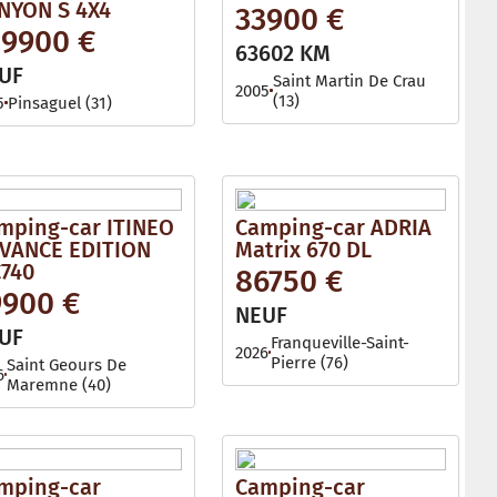
NYON S 4X4
33900 €
29900 €
63602 KM
UF
Saint Martin De Crau
2005
(13)
5
Pinsaguel (31)
mping-car ITINEO
Camping-car ADRIA
VANCE EDITION
Matrix 670 DL
740
86750 €
9900 €
NEUF
UF
Franqueville-Saint-
2026
Pierre (76)
Saint Geours De
6
Maremne (40)
mping-car
Camping-car