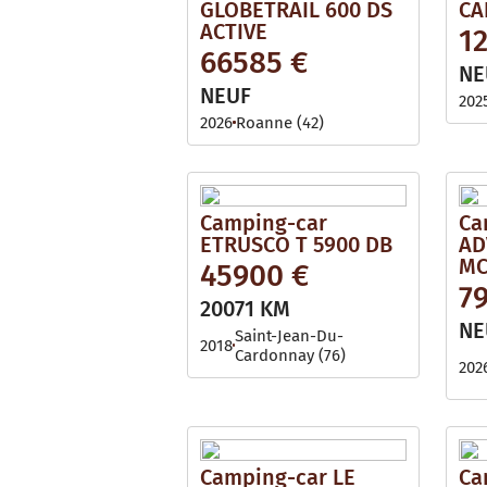
GLOBETRAIL 600 DS
CA
ACTIVE
1
66585 €
NE
NEUF
202
2026
Roanne (42)
Camping-car
Ca
ETRUSCO T 5900 DB
AD
MC
45900 €
7
20071 KM
NE
Saint-Jean-Du-
2018
Cardonnay (76)
202
Camping-car LE
Ca