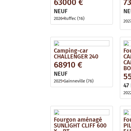
63000 €
7
NEUF
NE
2026
Ruffec (16)
202
Camping-car
Fo
CHALLENGER 240
CA
CA
68910 €
BO
NEUF
5
2025
Gainneville (76)
47
202
Fourgon aménagé
Fo
SUNLIGHT CLIFF 600
PI