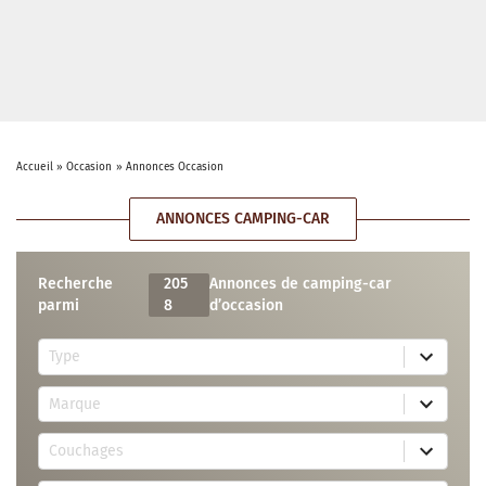
Accueil
»
Occasion
»
Annonces Occasion
ANNONCES CAMPING-CAR
Recherche
205
Annonces de camping-car
parmi
8
d’occasion
5
Type
r
e
7
s
Marque
4
u
r
l
3
e
t
Couchages
0
s
s
r
u
a