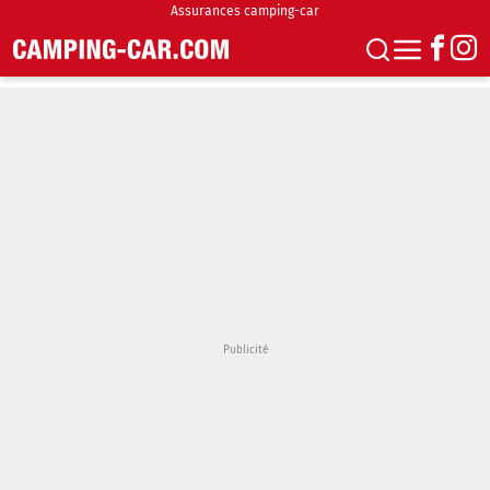
Assurances camping-car
S'abonner
Boutique
Newsletter
Annonces
Podcasts
Vidéos
Actualités
Essais
Accueil & stationnement
Accessoires
Achat & vente
Fourgons & Vans