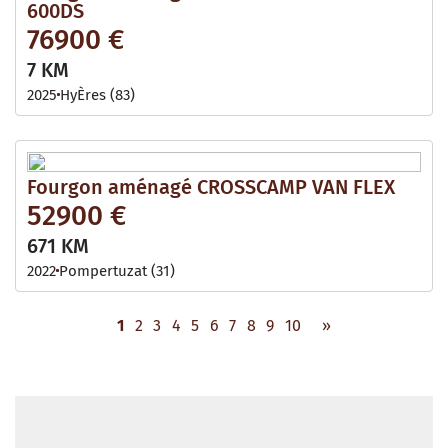
600DS
76900 €
7 KM
2025
HyÈres (83)
Fourgon aménagé CROSSCAMP VAN FLEX
52900 €
671 KM
2022
Pompertuzat (31)
1
2
3
4
5
6
7
8
9
10
»