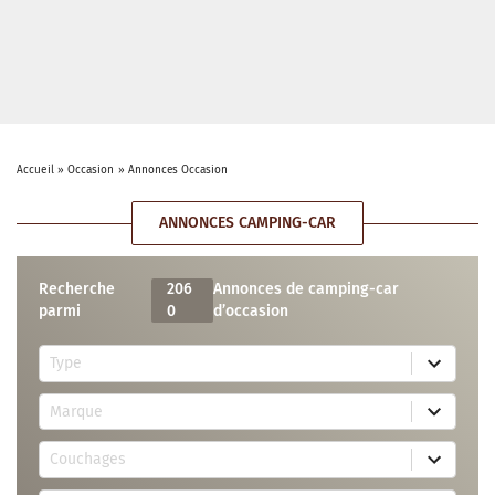
Accueil
»
Occasion
»
Annonces Occasion
ANNONCES CAMPING-CAR
Recherche
206
Annonces de camping-car
parmi
0
d’occasion
5
Type
r
e
7
s
Marque
4
u
r
l
3
e
t
Couchages
0
s
s
r
u
a