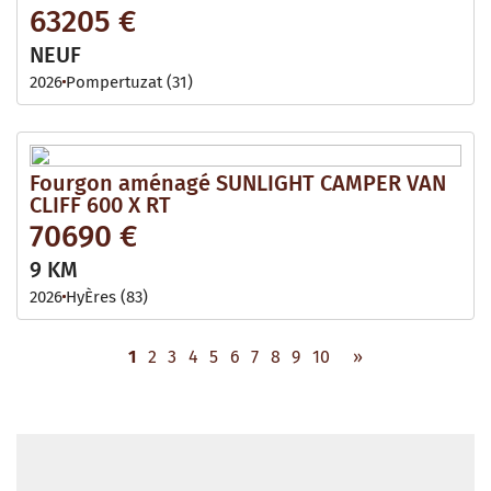
63205 €
NEUF
2026
Pompertuzat (31)
Fourgon aménagé SUNLIGHT CAMPER VAN
CLIFF 600 X RT
70690 €
9 KM
2026
HyÈres (83)
1
2
3
4
5
6
7
8
9
10
»