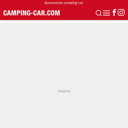
Assurances camping-car
S'abonner
Boutique
Newsletter
Annonces
Podcasts
Vidéos
Actualités
Essais
Accueil & stationnement
Accessoires
Achat & vente
Fourgons & Vans