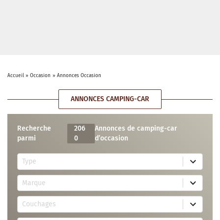
Accueil
»
Occasion
»
Annonces Occasion
ANNONCES CAMPING-CAR
Recherche
206
Annonces de camping-car
parmi
0
d’occasion
5
Type
r
e
7
s
Marque
4
u
r
l
3
e
t
Couchages
0
s
s
r
u
a