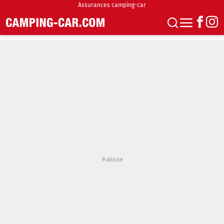
Assurances camping-car
S'abonner
Boutique
Newsletter
Annonces
Podcasts
Vidéos
Actualités
Essais
Accueil & stationnement
Accessoires
Achat & vente
Fourgons & Vans