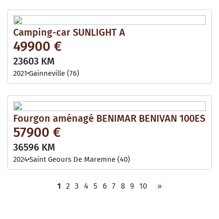
Camping-car SUNLIGHT A
49900 €
23603 KM
2021
Gainneville (76)
Fourgon aménagé BENIMAR BENIVAN 100ES
57900 €
36596 KM
2024
Saint Geours De Maremne (40)
1
2
3
4
5
6
7
8
9
10
»