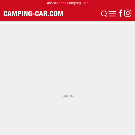
Assurances camping-car
S'abonner
Boutique
Newsletter
Annonces
Podcasts
Vidéos
Actualités
Essais
Accueil & stationnement
Accessoires
Achat & vente
Fourgons & Vans