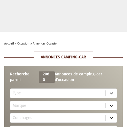
Accueil
»
Occasion
»
Annonces Occasion
ANNONCES CAMPING-CAR
Recherche
206
Annonces de camping-car
parmi
0
d’occasion
5
Type
r
e
7
s
Marque
4
u
r
l
3
e
t
Couchages
0
s
s
r
u
a