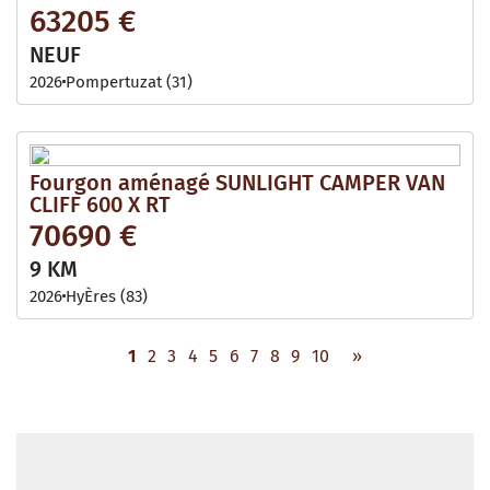
63205 €
NEUF
2026
Pompertuzat (31)
Fourgon aménagé SUNLIGHT CAMPER VAN
CLIFF 600 X RT
70690 €
9 KM
2026
HyÈres (83)
1
2
3
4
5
6
7
8
9
10
»