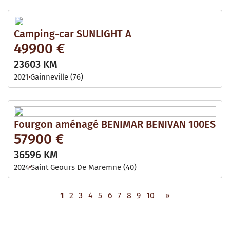
Camping-car SUNLIGHT A
49900 €
23603 KM
2021
Gainneville (76)
Fourgon aménagé BENIMAR BENIVAN 100ES
57900 €
36596 KM
2024
Saint Geours De Maremne (40)
1
2
3
4
5
6
7
8
9
10
»