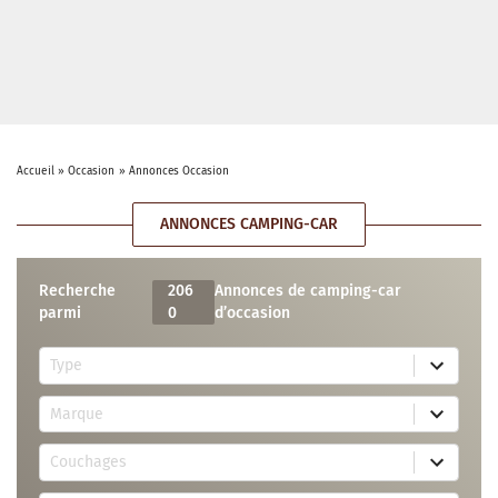
Accueil
»
Occasion
»
Annonces Occasion
ANNONCES CAMPING-CAR
Recherche
206
Annonces de camping-car
parmi
0
d’occasion
5
Type
r
e
7
s
Marque
4
u
r
l
3
e
t
Couchages
0
s
s
r
u
a