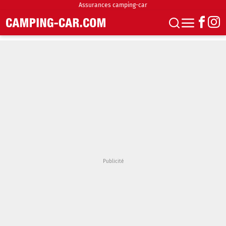
Assurances camping-car
S'abonner
Boutique
Newsletter
Annonces
Podcasts
Vidéos
Actualités
Essais
Accueil & stationnement
Accessoires
Achat & vente
Fourgons & Vans