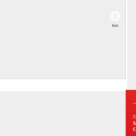
Next
2
S
C