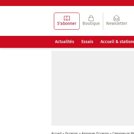
S'abonner
Boutique
Newsletter
Actualités
Essais
Accueil & statio
Accueil
»
Occasion
»
Annonces Occasion
»
Camping-car HY