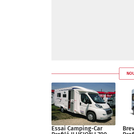
NO
Essai Camping-Car
Brev