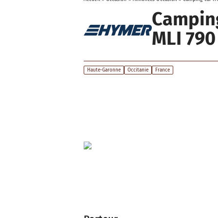
Campin
MLI 790
Haute-Garonne
Occitanie
France