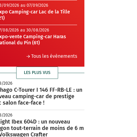
3/09/2026 au 07/09/2026
xpo Camping-car Lac de la Tille
21)
7/08/2026 au 30/08/2026
xpo-vente Camping-car Haras
ational du Pin (61)
Tous les évènements
LES PLUS VUS
8/2026
hago C-Tourer I 146 FF-RB-LE : un
veau camping-car de prestige
 salon face-face !
8/2026
ight Ibex 604D : un nouveau
rgon tout-terrain de moins de 6 m
 Volkswagen Crafter