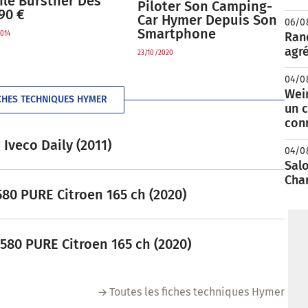
ilé Bürstner Dès
Piloter Son Camping-
90 €
Car Hymer Depuis Son
06/0
Smartphone
Rand
014
agré
23/10/2020
04/0
Wei
CHES TECHNIQUES HYMER
un c
con
Iveco Daily (2011)
04/0
Salo
Cha
80 PURE Citroen 165 ch (2020)
580 PURE Citroen 165 ch (2020)
Toutes les fiches techniques Hymer