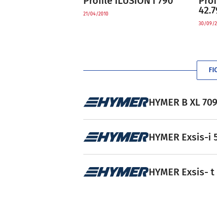
Profilé ILUSION I 790
Prof
42.7
21/04/2010
30/09/2
FI
HYMER B XL 709 
HYMER Exsis-i 5
HYMER Exsis- t 