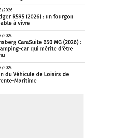
8/2026
ger R595 (2026) : un fourgon
able à vivre
8/2026
nsberg CaraSuite 650 MG (2026) :
amping-car qui mérite d'être
nu
8/2026
n du Véhicule de Loisirs de
rente-Maritime