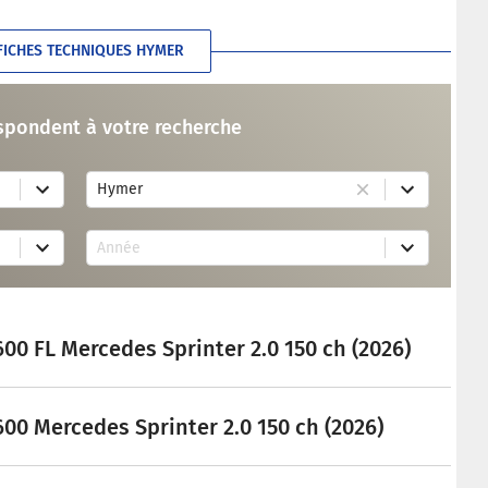
FICHES TECHNIQUES HYMER
spondent à votre recherche
1
Hymer
r
e
s
1
u
Année
7
l
r
t
e
a
s
v
u
a
l
i
00 FL Mercedes Sprinter 2.0 150 ch (2026)
t
l
s
a
a
b
v
l
a
00 Mercedes Sprinter 2.0 150 ch (2026)
e
i
l
a
b