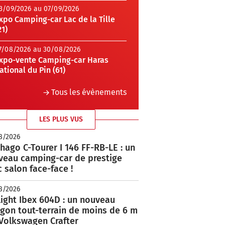
3/09/2026 au 07/09/2026
xpo Camping-car Lac de la Tille
21)
7/08/2026 au 30/08/2026
xpo-vente Camping-car Haras
ational du Pin (61)
Tous les évènements
LES PLUS VUS
8/2026
hago C-Tourer I 146 FF-RB-LE : un
veau camping-car de prestige
 salon face-face !
8/2026
ight Ibex 604D : un nouveau
rgon tout-terrain de moins de 6 m
 Volkswagen Crafter