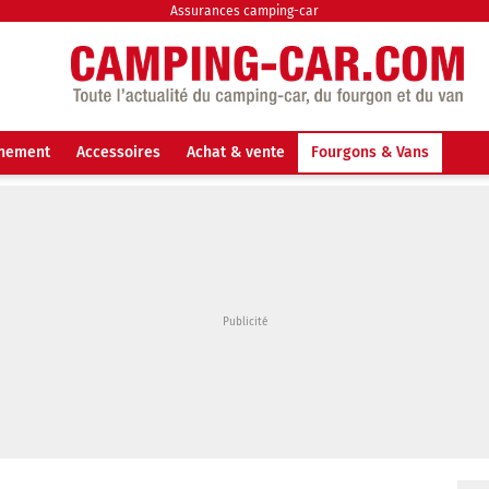
Assurances camping-car
nnement
Accessoires
Achat & vente
Fourgons & Vans