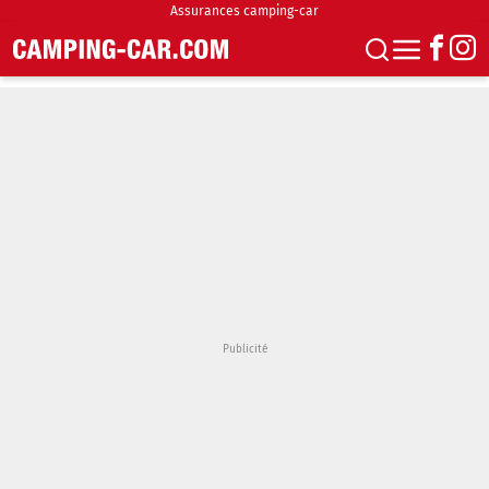
Assurances camping-car
S'abonner
Boutique
Newsletter
Annonces
Podcasts
Vidéos
Actualités
Essais
Accueil & stationnement
Accessoires
Achat & vente
Fourgons & Vans