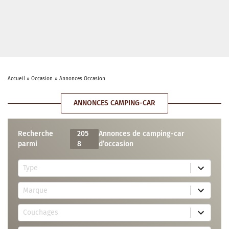
Accueil
»
Occasion
»
Annonces Occasion
ANNONCES CAMPING-CAR
Recherche
205
Annonces de camping-car
parmi
8
d’occasion
5
Type
r
e
7
s
Marque
4
u
r
l
3
e
t
Couchages
0
s
s
r
u
a