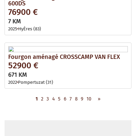
600DS
76900 €
7 KM
2025
HyÈres (83)
Fourgon aménagé CROSSCAMP VAN FLEX
52900 €
671 KM
2022
Pompertuzat (31)
1
2
3
4
5
6
7
8
9
10
»