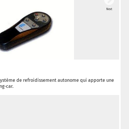
Next
© Ca
u système de refroidissement autonome qui apporte une
ng-car.