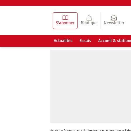
S'abonner
Boutique
Newsletter
Actualités
Essais
Accueil & statio
Accueil
»
Accessoires
»
Équipements et accessoires
»
Rafr