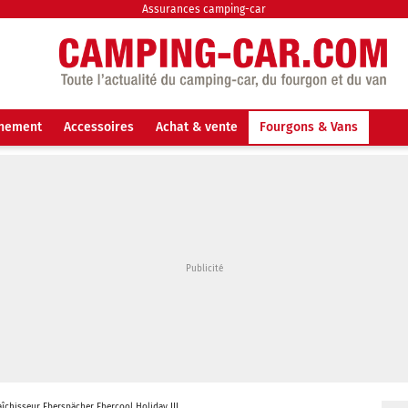
Assurances camping-car
nnement
Accessoires
Achat & vente
Fourgons & Vans
aîchisseur Eberspächer Ebercool Holiday III