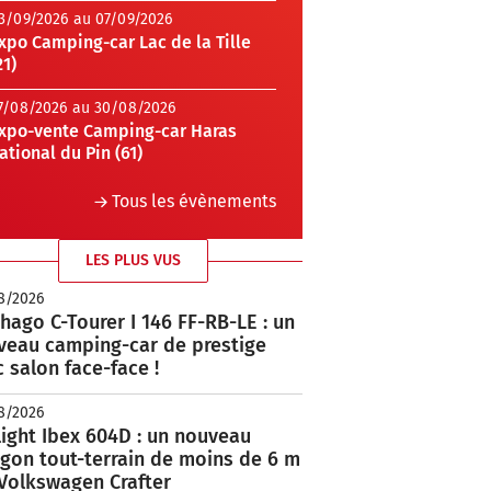
3/09/2026 au 07/09/2026
xpo Camping-car Lac de la Tille
21)
7/08/2026 au 30/08/2026
xpo-vente Camping-car Haras
ational du Pin (61)
Tous les évènements
LES PLUS VUS
8/2026
hago C-Tourer I 146 FF-RB-LE : un
veau camping-car de prestige
 salon face-face !
8/2026
ight Ibex 604D : un nouveau
rgon tout-terrain de moins de 6 m
 Volkswagen Crafter