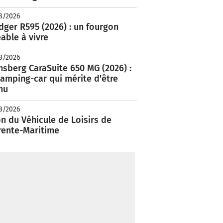
8/2026
ger R595 (2026) : un fourgon
able à vivre
8/2026
nsberg CaraSuite 650 MG (2026) :
amping-car qui mérite d'être
nu
8/2026
n du Véhicule de Loisirs de
rente-Maritime