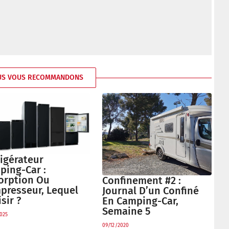
US VOUS RECOMMANDONS
igérateur
ping-Car :
orption Ou
Confinement #2 :
presseur, Lequel
Journal D’un Confiné
sir ?
En Camping-Car,
Semaine 5
025
09/12/2020