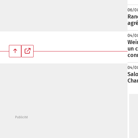
06/0
Rand
agré
04/0
Wei
un c
con
04/0
Salo
Cha