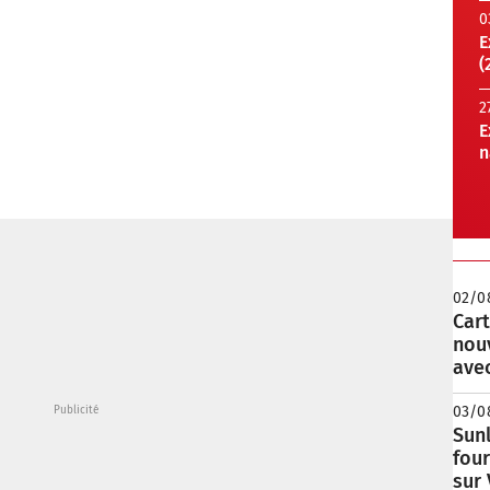
0
E
(
2
E
n
02/0
Cart
nou
avec
03/0
Sunl
fou
sur