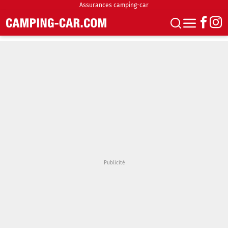
Assurances camping-car
S'abonner
Boutique
Newsletter
Annonces
Podcasts
Vidéos
Actualités
Essais
Accueil & stationnement
Accessoires
Achat & vente
Fourgons & Vans