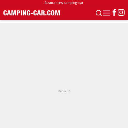
Assurances camping-car
S'abonner
Boutique
Newsletter
Annonces
Podcasts
Vidéos
Actualités
Essais
Accueil & stationnement
Accessoires
Achat & vente
Fourgons & Vans