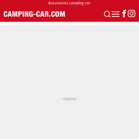
Assurances camping-car
S'abonner
Boutique
Newsletter
Annonces
Podcasts
Vidéos
Actualités
Essais
Accueil & stationnement
Accessoires
Achat & vente
Fourgons & Vans