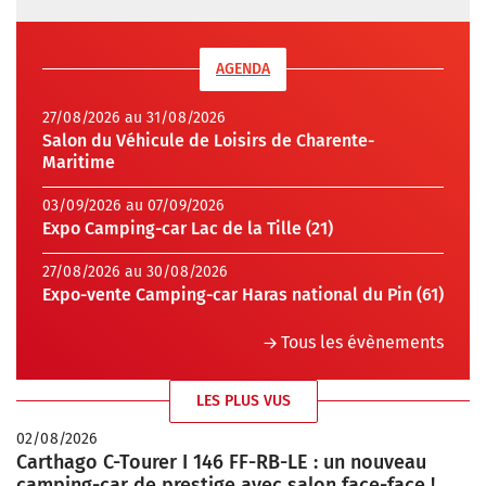
AGENDA
27/08/2026 au 31/08/2026
Salon du Véhicule de Loisirs de Charente-
Maritime
03/09/2026 au 07/09/2026
Expo Camping-car Lac de la Tille (21)
27/08/2026 au 30/08/2026
Expo-vente Camping-car Haras national du Pin (61)
Tous les évènements
LES PLUS VUS
02/08/2026
Carthago C-Tourer I 146 FF-RB-LE : un nouveau
camping-car de prestige avec salon face-face !