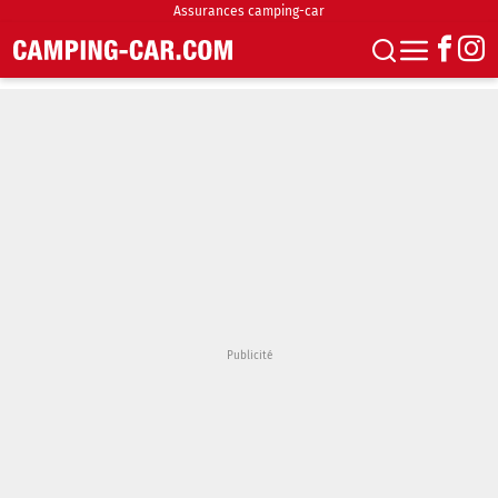
Assurances camping-car
S'abonner
Boutique
Newsletter
Annonces
Podcasts
Vidéos
Actualités
Essais
Accueil & stationnement
Accessoires
Achat & vente
Fourgons & Vans