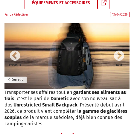
ÉQUIPEMENTS ET ACCESSOIRES
Par
La Rédaction
13/04/2026
Previous
Next
© Dometic
Transporter ses affaires tout en
gardant ses aliments au
frais
, c’est le pari de
Dometic
avec son nouveau sac à
dos
Unrestricted Small Backpack
. Présenté début avril
2026, ce produit vient compléter l
a gamme de glacières
souples
de la marque suédoise, déjà bien connue des
camping-caristes.