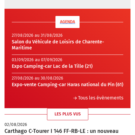
AGENDA
27/08/2026 au 31/08/2026
Salon du Véhicule de Loisirs de Charente-
Maritime
03/09/2026 au 07/09/2026
Expo Camping-car Lac de la Tille (21)
27/08/2026 au 30/08/2026
Expo-vente Camping-car Haras national du Pin (61)
Tous les évènements
LES PLUS VUS
02/08/2026
Carthago C-Tourer I 146 FF-RB-LE : un nouveau