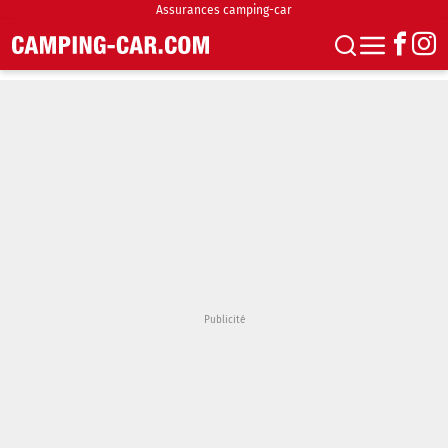
Assurances camping-car
S'abonner
Boutique
Newsletter
Annonces
Podcasts
Vidéos
Actualités
Essais
Accueil & stationnement
Accessoires
Achat & vente
Fourgons & Vans