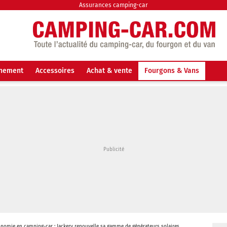
Assurances camping-car
nnement
Accessoires
Achat & vente
Fourgons & Vans
nomie en camping-car : Jackery renouvelle sa gamme de générateurs solaires