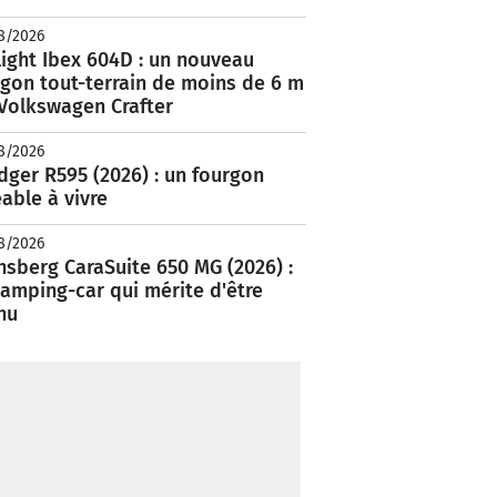
8/2026
ight Ibex 604D : un nouveau
rgon tout-terrain de moins de 6 m
 Volkswagen Crafter
8/2026
ger R595 (2026) : un fourgon
able à vivre
8/2026
nsberg CaraSuite 650 MG (2026) :
amping-car qui mérite d'être
nu