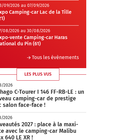
3/09/2026 au 07/09/2026
xpo Camping-car Lac de la Tille
21)
7/08/2026 au 30/08/2026
xpo-vente Camping-car Haras
ational du Pin (61)
Tous les évènements
LES PLUS VUS
8/2026
hago C-Tourer I 146 FF-RB-LE : un
veau camping-car de prestige
 salon face-face !
8/2026
eautés 2027 : place à la maxi-
te avec le camping-car Malibu
x 640 LE XR !