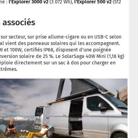
me :
l'Explorer 3000 v2
(3 072 Wh),
l'Explorer 500 v2
(512
 associés
 sur secteur, sur prise allume-cigare ou en USB-C selon
pal vient des panneaux solaires qui les accompagnent.
 et 100W, certifiés IP68, disposent d'une poignée
ersion solaire de 25 %. Le SolarSaga 40W Mini (1,18 kg)
déploie directement sur un sac à dos pour charger en
xtrêmes.