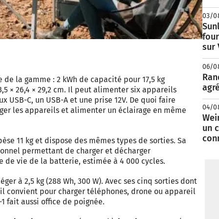
03/0
Sunl
fou
sur
06/0
Rand
 de la gamme : 2 kWh de capacité pour 17,5 kg
agré
 × 26,4 × 29,2 cm. Il peut alimenter six appareils
x USB-C, un USB-A et une prise 12V. De quoi faire
04/0
rger les appareils et alimenter un éclairage en même
Wei
un c
con
pèse 11 kg et dispose des mêmes types de sorties. Sa
tionnel permettant de charger et décharger
de vie de la batterie, estimée à 4 000 cycles.
éger à 2,5 kg (288 Wh, 300 W). Avec ses cinq sorties dont
 il convient pour charger téléphones, drone ou appareil
1 fait aussi office de poignée.