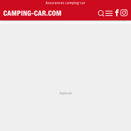
Assurances camping-car
S'abonner
Boutique
Newsletter
Annonces
Podcasts
Vidéos
Actualités
Essais
Accueil & stationnement
Accessoires
Achat & vente
Fourgons & Vans