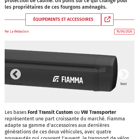
protection de cabine. Un point sur ce qui change pour
les propriétaires de ces fourgons aménagés.
ÉQUIPEMENTS ET ACCESSOIRES
Par
La Rédaction
16/06/2026
Previous
Next
Les bases
Ford Transit Custom
ou
VW Transporter
représentent une part croissante du marché. Fiamma
adapte sa gamme d’accessoires aux dernières
générations de ces deux véhicules, avec quatre
nouveautés qui couvrent l’auvent, le transport de vélos,