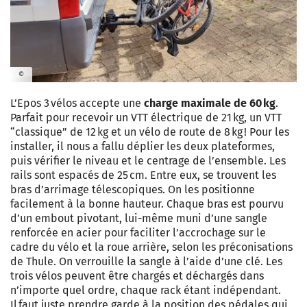
©
L’Epos 3 vélos accepte une
charge maximale de 60 kg
.
Parfait pour recevoir un VTT électrique de 21 kg, un VTT
“classique” de 12 kg et un vélo de route de 8 kg ! Pour les
installer, il nous a fallu déplier les deux plateformes,
puis vérifier le niveau et le centrage de l’ensemble. Les
rails sont espacés de 25 cm. Entre eux, se trouvent les
bras d’arrimage télescopiques. On les positionne
facilement à la bonne hauteur. Chaque bras est pourvu
d’un embout pivotant, lui-même muni d’une sangle
renforcée en acier pour faciliter l’accrochage sur le
cadre du vélo et la roue arrière, selon les préconisations
de Thule. On verrouille la sangle à l’aide d’une clé. Les
trois vélos peuvent être chargés et déchargés dans
n’importe quel ordre, chaque rack étant indépendant.
Il faut juste prendre garde à la position des pédales qui