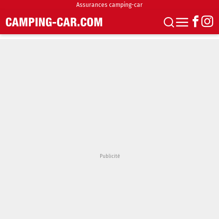
Assurances camping-car
S'abonner
Boutique
Newsletter
Annonces
Podcasts
Vidéos
Actualités
Essais
Accueil & stationnement
Accessoires
Achat & vente
Fourgons & Vans