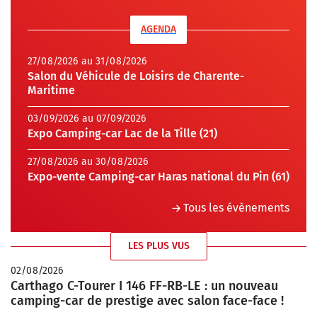
AGENDA
27/08/2026 au 31/08/2026
Salon du Véhicule de Loisirs de Charente-
Maritime
03/09/2026 au 07/09/2026
Expo Camping-car Lac de la Tille (21)
27/08/2026 au 30/08/2026
Expo-vente Camping-car Haras national du Pin (61)
Tous les évènements
LES PLUS VUS
02/08/2026
Carthago C-Tourer I 146 FF-RB-LE : un nouveau
camping-car de prestige avec salon face-face !