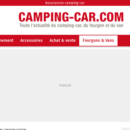
Assurances camping-car
nnement
Accessoires
Achat & vente
Fourgons & Vans
es camping-caristes