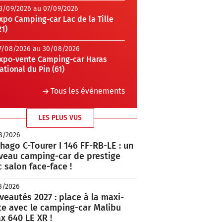
3/09/2026 au 07/09/2026
xpo Camping-car Lac de la Tille
21)
7/08/2026 au 30/08/2026
xpo-vente Camping-car Haras
ational du Pin (61)
Tous les évènements
LES PLUS VUS
8/2026
hago C-Tourer I 146 FF-RB-LE : un
veau camping-car de prestige
 salon face-face !
8/2026
eautés 2027 : place à la maxi-
te avec le camping-car Malibu
x 640 LE XR !