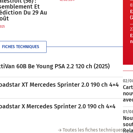
lestroit (56) :
0
semblement Et
E
édiction Du 29 Au
(
Août
025
2
E
n
FICHES TECHNIQUES
tiVan 60B Be Young PSA 2.2 120 ch (2025)
02/0
oadstar XT Mercedes Sprinter 2.0 190 ch 4×4
Cart
nou
avec
oadstar X Mercedes Sprinter 2.0 190 ch 4×4
01/0
Nouv
sou
Toutes les fiches techniques
Rela