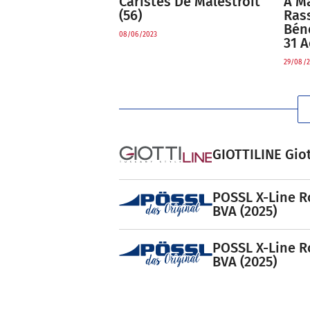
Caristes De Malestroit
À Ma
(56)
Ras
Bén
08/06/2023
31 
29/08/2
GIOTTILINE Giot
POSSL X-Line R
BVA (2025)
POSSL X-Line R
BVA (2025)