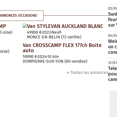
03/0
Sunl
ANNONCES OCCASIONS
fou
sur
AMP
Van STYLEVAN AUCKLAND BLANC
-oise)
49900 €
2022
Neuf
04/0
MONCE-EN-BELIN (72-sarthe)
Wei
Van CROSSCAMP FLEX 177ch Boite
un c
auto
oise)
con
59990 €
2024
10 km
DOMPIERRE-SUR-YON (85-vendee)
31/0
Tele
Toutes les annonces
pour
cam