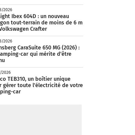
8/2026
ight Ibex 604D : un nouveau
rgon tout-terrain de moins de 6 m
 Volkswagen Crafter
8/2026
nsberg CaraSuite 650 MG (2026) :
amping-car qui mérite d'être
nu
7/2026
co TEB310, un boîtier unique
 gérer toute l'électricité de votre
ping-car