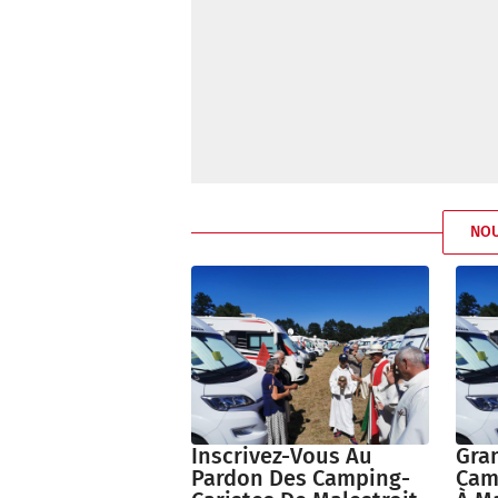
NO
Inscrivez-Vous Au
Gra
Pardon Des Camping-
Cam