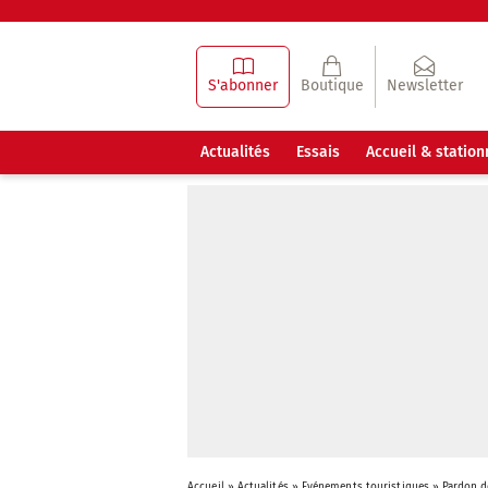
S'abonner
Boutique
Newsletter
Actualités
Essais
Accueil & statio
Accueil
»
Actualités
»
Evénements touristiques
»
Pardon d