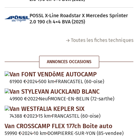
POSSL X-Line Roadstar X Mercedes Sprinter
2.0 190 ch 4×4 BVA (2025)
Toutes les fiches techniques
ANNONCES OCCASIONS
Van FONT VENDôME AUTOCAMP
61900 €
2024
500 km
FRANCASTEL (60-oise)
Van STYLEVAN AUCKLAND BLANC
49900 €
2022
Neuf
MONCE-EN-BELIN (72-sarthe)
Van WESTFALIA KEPLER SIX
74388 €
2023
15 km
FRANCASTEL (60-oise)
Van CROSSCAMP FLEX 177ch Boite auto
59990 €
2024
10 km
DOMPIERRE-SUR-YON (85-vendee)