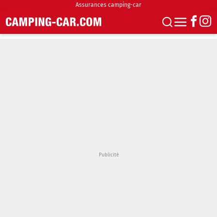
Assurances camping-car
S'abonner
Boutique
Newsletter
Annonces
Podcasts
Vidéos
Actualités
Essais
Accueil & stationnement
Accessoires
Achat & vente
Fourgons & Vans