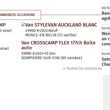
06/0
Rand
ANNONCES OCCASIONS
agré
AMP
Van STYLEVAN AUCKLAND BLANC
04/0
-oise)
49900 €
2022
Neuf
Wei
MONCE-EN-BELIN (72-sarthe)
un c
Van CROSSCAMP FLEX 177ch Boite
con
auto
oise)
59990 €
2024
10 km
04/0
DOMPIERRE-SUR-YON (85-vendee)
Salo
Cha
Toutes les annonces