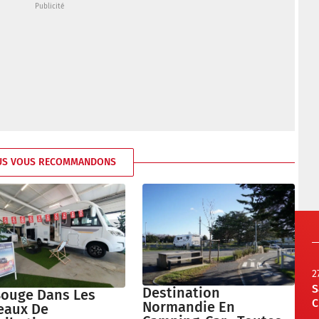
US VOUS RECOMMANDONS
2
S
Destination
Bouge Dans Les
C
Normandie En
eaux De