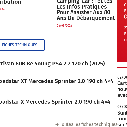
Camping-Car : Toutes
ribution
0
Les Infos Pratiques
024
E
Pour Assister Aux 80
(
Ans Du Débarquement
04/06/2024
2
E
n
FICHES TECHNIQUES
tiVan 60B Be Young PSA 2.2 120 ch (2025)
02/0
oadstar XT Mercedes Sprinter 2.0 190 ch 4×4
Cart
nou
avec
oadstar X Mercedes Sprinter 2.0 190 ch 4×4
03/0
Sunl
fou
Toutes les fiches techniques
sur