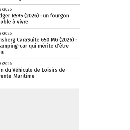
8/2026
ger R595 (2026) : un fourgon
able à vivre
8/2026
nsberg CaraSuite 650 MG (2026) :
amping-car qui mérite d'être
nu
8/2026
n du Véhicule de Loisirs de
rente-Maritime