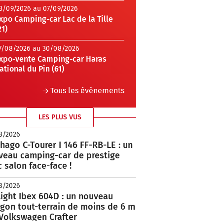
3/09/2026 au 07/09/2026
xpo Camping-car Lac de la Tille
21)
7/08/2026 au 30/08/2026
xpo-vente Camping-car Haras
ational du Pin (61)
Tous les évènements
LES PLUS VUS
8/2026
hago C-Tourer I 146 FF-RB-LE : un
veau camping-car de prestige
 salon face-face !
8/2026
ight Ibex 604D : un nouveau
rgon tout-terrain de moins de 6 m
 Volkswagen Crafter