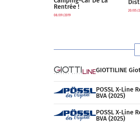
Camping-Car De La
Dist
Rentrée !
20/05/2
08/09/2019
GIOTTILINE Giot
POSSL X-Line R
BVA (2025)
POSSL X-Line R
BVA (2025)