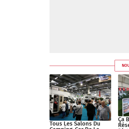
NO
Ça 
Tous Les Salons Du
Rés