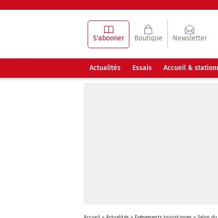
S'abonner
Boutique
Newsletter
Actualités
Essais
Accueil & statio
Accueil
»
Actualités
»
Evénements touristiques
»
Salon du