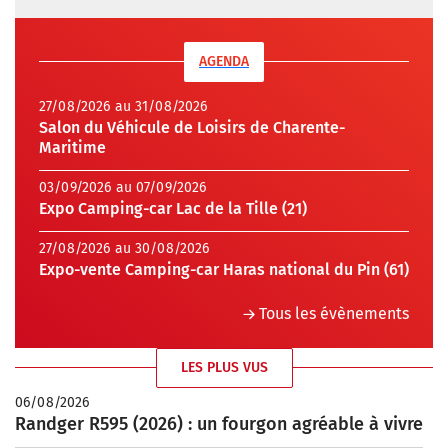
AGENDA
27/08/2026 au 31/08/2026
Salon du Véhicule de Loisirs de Charente-
Maritime
03/09/2026 au 07/09/2026
Expo Camping-car Lac de la Tille (21)
27/08/2026 au 30/08/2026
Expo-vente Camping-car Haras national du Pin (61)
Tous les évènements
LES PLUS VUS
06/08/2026
Randger R595 (2026) : un fourgon agréable à vivre