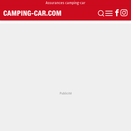
Assurances camping-car
S'abonner
Boutique
Newsletter
Annonces
Podcasts
Vidéos
Actualités
Essais
Accueil & stationnement
Accessoires
Achat & vente
Fourgons & Vans