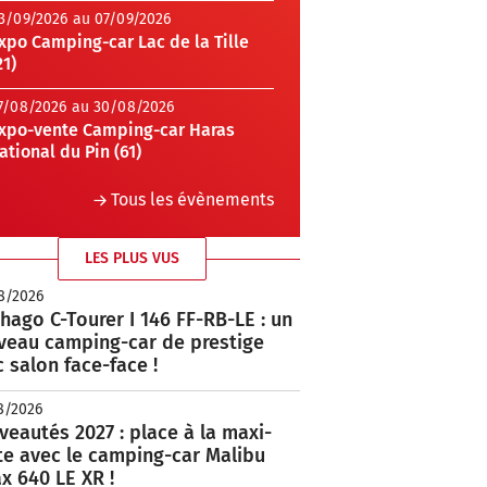
3/09/2026 au 07/09/2026
xpo Camping-car Lac de la Tille
21)
7/08/2026 au 30/08/2026
xpo-vente Camping-car Haras
ational du Pin (61)
Tous les évènements
LES PLUS VUS
8/2026
hago C-Tourer I 146 FF-RB-LE : un
veau camping-car de prestige
 salon face-face !
8/2026
eautés 2027 : place à la maxi-
te avec le camping-car Malibu
x 640 LE XR !