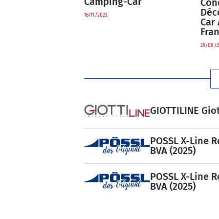
Camping-Car
Conc
Déc
16/11/2022
Car 
Fran
25/08/2
GIOTTILINE Giot
POSSL X-Line R
BVA (2025)
POSSL X-Line R
BVA (2025)