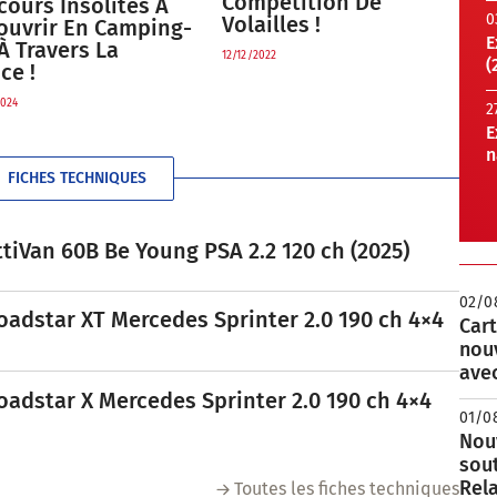
Compétition De
ours Insolites À
0
Volailles !
ouvrir En Camping-
E
À Travers La
12/12/2022
(
ce !
024
2
E
n
FICHES TECHNIQUES
tiVan 60B Be Young PSA 2.2 120 ch (2025)
02/0
oadstar XT Mercedes Sprinter 2.0 190 ch 4×4
Cart
nou
avec
oadstar X Mercedes Sprinter 2.0 190 ch 4×4
01/0
Nouv
sou
Rela
Toutes les fiches techniques