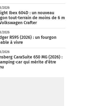
8/2026
ight Ibex 604D : un nouveau
rgon tout-terrain de moins de 6 m
 Volkswagen Crafter
8/2026
ger R595 (2026) : un fourgon
able à vivre
8/2026
nsberg CaraSuite 650 MG (2026) :
amping-car qui mérite d'être
nu