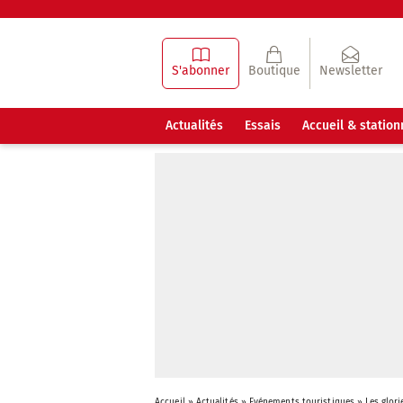
S'abonner
Boutique
Newsletter
Actualités
Essais
Accueil & statio
Accueil
»
Actualités
»
Evénements touristiques
»
Les glor