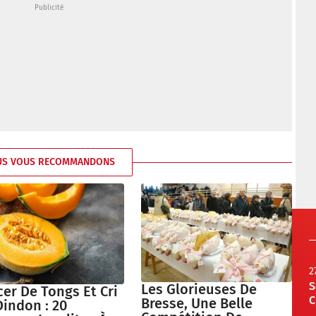
US VOUS RECOMMANDONS
2
S
Les Glorieuses De
er De Tongs Et Cri
C
Bresse, Une Belle
indon : 20