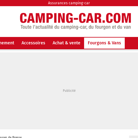
Assurances camping-car
nnement
Accessoires
Achat & vente
Fourgons & Vans
ieuses de Bresse