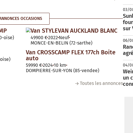
03/0
Sunl
ANNONCES OCCASIONS
fou
sur
AMP
Van STYLEVAN AUCKLAND BLANC
-oise)
49900 €
2022
Neuf
06/0
MONCE-EN-BELIN (72-sarthe)
Rand
Van CROSSCAMP FLEX 177ch Boite
agré
auto
oise)
59990 €
2024
10 km
04/0
DOMPIERRE-SUR-YON (85-vendee)
Wei
un c
Toutes les annonces
con