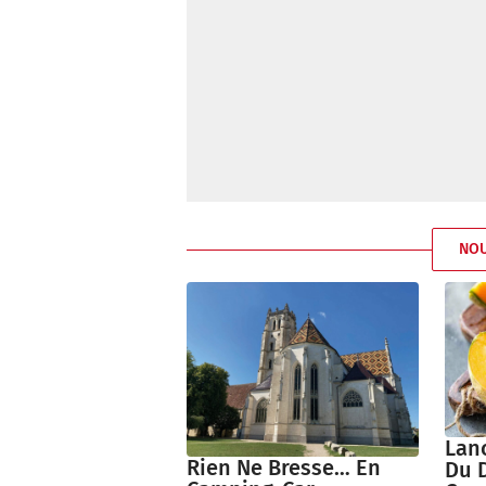
NO
Lanc
Rien Ne Bresse… En
Du D