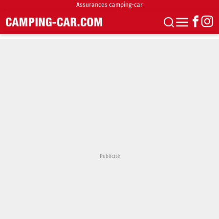
Assurances camping-car
S'abonner
Boutique
Newsletter
Annonces
Podcasts
Vidéos
Actualités
Essais
Accueil & stationnement
Accessoires
Achat & vente
Fourgons & Vans