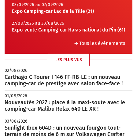
03/09/2026 au 07/09/2026
Expo Camping-car Lac de la Tille (21)
27/08/2026 au 30/08/2026
Expo-vente Camping-car Haras national du Pin (61)
Tous les évènements
LES PLUS VUS
02/08/2026
Carthago C-Tourer I 146 FF-RB-LE : un nouveau
camping-car de prestige avec salon face-face !
01/08/2026
Nouveautés 2027 : place à la maxi-soute avec le
camping-car Malibu Relax 640 LE XR !
03/08/2026
Sunlight Ibex 604D : un nouveau fourgon tout-
terrain de moins de 6 m sur Volkswagen Crafter