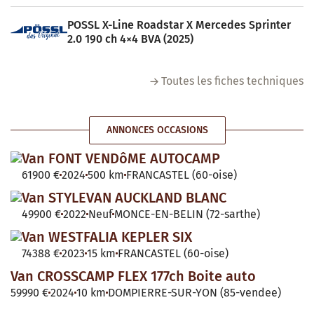
POSSL X-Line Roadstar X Mercedes Sprinter
2.0 190 ch 4×4 BVA (2025)
Toutes les fiches techniques
ANNONCES OCCASIONS
Van FONT VENDôME AUTOCAMP
61900 €
2024
500 km
FRANCASTEL (60-oise)
Van STYLEVAN AUCKLAND BLANC
49900 €
2022
Neuf
MONCE-EN-BELIN (72-sarthe)
Van WESTFALIA KEPLER SIX
74388 €
2023
15 km
FRANCASTEL (60-oise)
Van CROSSCAMP FLEX 177ch Boite auto
59990 €
2024
10 km
DOMPIERRE-SUR-YON (85-vendee)