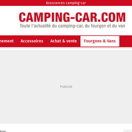
Assurances camping-car
nnement
Accessoires
Achat & vente
Fourgons & Vans
Chine