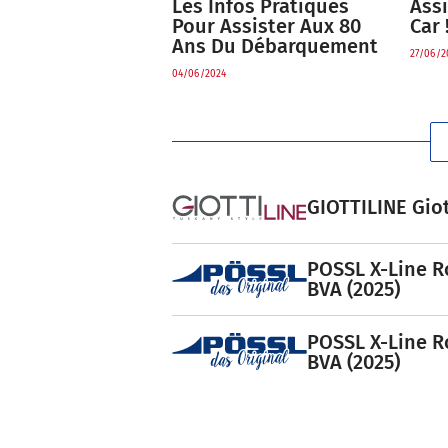
Les Infos Pratiques
Ass
Pour Assister Aux 80
Car 
Ans Du Débarquement
27/06/2
04/06/2024
GIOTTILINE Giot
POSSL X-Line R
BVA (2025)
POSSL X-Line R
BVA (2025)