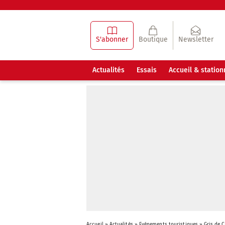
S'abonner
Boutique
Newsletter
Actualités
Essais
Accueil & statio
Accueil
»
Actualités
»
Evénements touristiques
»
Gris de 