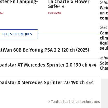
ister En Camping-
La Charte « Flower
04/0
!
Safe+ »
Wei
un c
023
05/06/2020
con
08/0
Camp
FICHES TECHNIQUES
clim
équ
seu
tiVan 60B Be Young PSA 2.2 120 ch (2025)
04/0
Salo
oadstar XT Mercedes Sprinter 2.0 190 ch 4×4
Cha
oadstar X Mercedes Sprinter 2.0 190 ch 4×4
Toutes les fiches techniques