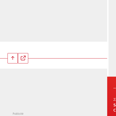
2
S
C