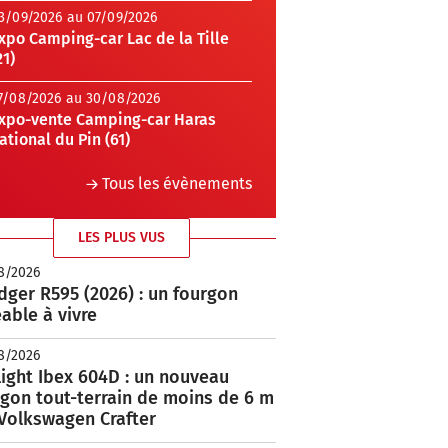
3/09/2026 au 07/09/2026
xpo Camping-car Lac de la Tille
21)
7/08/2026 au 30/08/2026
xpo-vente Camping-car Haras
ational du Pin (61)
Tous les évènements
LES PLUS VUS
8/2026
ger R595 (2026) : un fourgon
able à vivre
8/2026
ight Ibex 604D : un nouveau
rgon tout-terrain de moins de 6 m
 Volkswagen Crafter