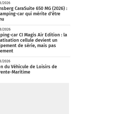
8/2026
nsberg CaraSuite 650 MG (2026) :
amping-car qui mérite d'être
nu
8/2026
ing-car CI Magis Air Edition : la
atisation cellule devient un
ipement de série, mais pas
lement
8/2026
n du Véhicule de Loisirs de
rente-Maritime