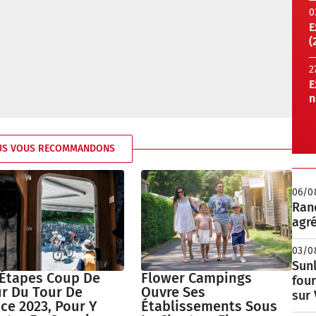
0
E
(
2
E
n
US VOUS RECOMMANDONS
06/0
Rand
agré
03/0
Sunl
 Étapes Coup De
Flower Campings
fou
r Du Tour De
Ouvre Ses
sur
ce 2023, Pour Y
Établissements Sous