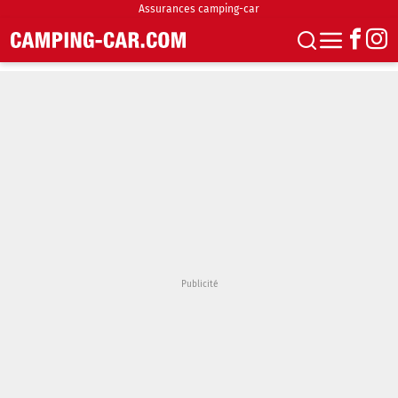
Assurances camping-car
S'abonner
Boutique
Newsletter
Annonces
Podcasts
Vidéos
Actualités
Essais
Accueil & stationnement
Accessoires
Achat & vente
Fourgons & Vans