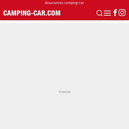
Assurances camping-car
S'abonner
Boutique
Newsletter
Annonces
Podcasts
Vidéos
Actualités
Essais
Accueil & stationnement
Accessoires
Achat & vente
Fourgons & Vans