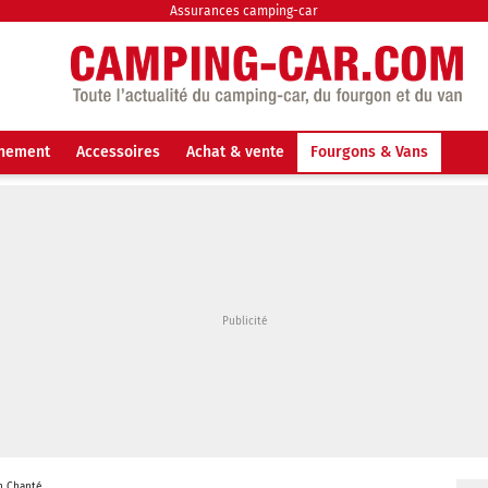
Assurances camping-car
nnement
Accessoires
Achat & vente
Fourgons & Vans
an Chanté