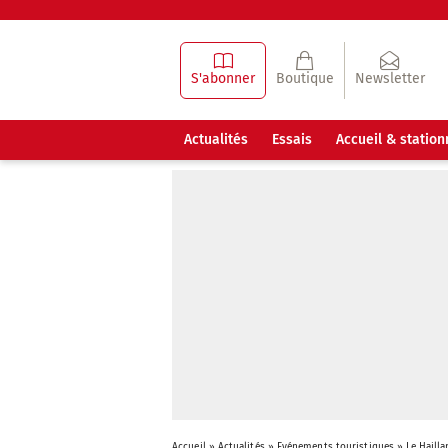
S'abonner
Boutique
Newsletter
Actualités
Essais
Accueil & statio
Accueil
»
Actualités
»
Evénements touristiques
»
Le Haill