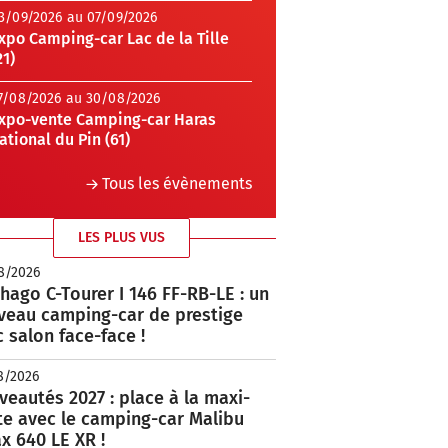
3/09/2026 au 07/09/2026
xpo Camping-car Lac de la Tille
21)
7/08/2026 au 30/08/2026
xpo-vente Camping-car Haras
ational du Pin (61)
Tous les évènements
LES PLUS VUS
8/2026
hago C-Tourer I 146 FF-RB-LE : un
veau camping-car de prestige
 salon face-face !
8/2026
eautés 2027 : place à la maxi-
te avec le camping-car Malibu
x 640 LE XR !