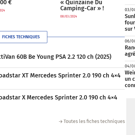
000 €
« Quinzaine Du
Camping-Car » !
03/0
024
Sunl
08/03/2024
fou
sur
FICHES TECHNIQUES
06/0
Rand
agré
tiVan 60B Be Young PSA 2.2 120 ch (2025)
04/0
Wei
oadstar XT Mercedes Sprinter 2.0 190 ch 4×4
un c
con
oadstar X Mercedes Sprinter 2.0 190 ch 4×4
Toutes les fiches techniques