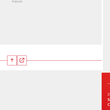
2
S
C