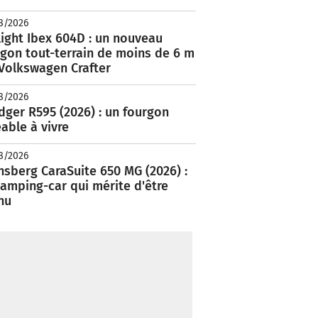
8/2026
ight Ibex 604D : un nouveau
rgon tout-terrain de moins de 6 m
 Volkswagen Crafter
8/2026
ger R595 (2026) : un fourgon
able à vivre
8/2026
nsberg CaraSuite 650 MG (2026) :
amping-car qui mérite d'être
nu