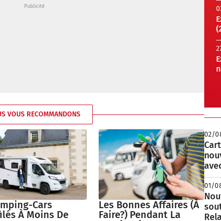
0
E
(
2
E
n
US VOUS RECOMMANDONS
02/0
Cart
nou
avec
01/0
Nouv
amping-Cars
Les Bonnes Affaires (à
sou
ilés À Moins De
Faire?) Pendant La
Rela