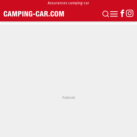
Assurances camping-car
S'abonner
Boutique
Newsletter
Annonces
Podcasts
Vidéos
Actualités
Essais
Accueil & stationnement
Accessoires
Achat & vente
Fourgons & Vans