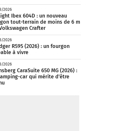
8/2026
ight Ibex 604D : un nouveau
rgon tout-terrain de moins de 6 m
 Volkswagen Crafter
8/2026
ger R595 (2026) : un fourgon
able à vivre
8/2026
nsberg CaraSuite 650 MG (2026) :
amping-car qui mérite d'être
nu