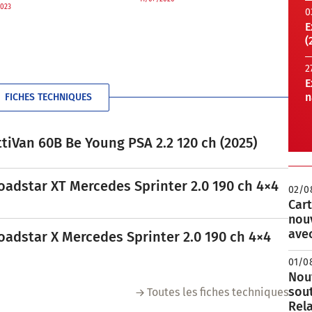
023
0
E
(
2
E
n
FICHES TECHNIQUES
tiVan 60B Be Young PSA 2.2 120 ch (2025)
oadstar XT Mercedes Sprinter 2.0 190 ch 4×4
02/0
Cart
nou
avec
oadstar X Mercedes Sprinter 2.0 190 ch 4×4
01/0
Nouv
sou
Toutes les fiches techniques
Rela