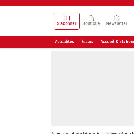
S'abonner
Boutique
Newsletter
Actualités
Essais
Accueil & statio
Accueil
»
Actualités
»
Evénements touristiques
»
Grande F