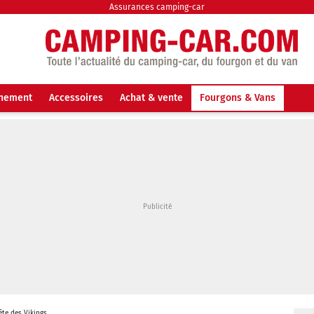
Assurances camping-car
nnement
Accessoires
Achat & vente
Fourgons & Vans
ête des Vikings