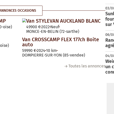
03/0
ANNONCES OCCASIONS
Sunl
fou
AMP
Van STYLEVAN AUCKLAND BLANC
sur
-oise)
49900 €
2022
Neuf
MONCE-EN-BELIN (72-sarthe)
06/0
Van CROSSCAMP FLEX 177ch Boite
Rand
auto
agré
oise)
59990 €
2024
10 km
DOMPIERRE-SUR-YON (85-vendee)
04/0
Wei
Toutes les annonces
un c
con