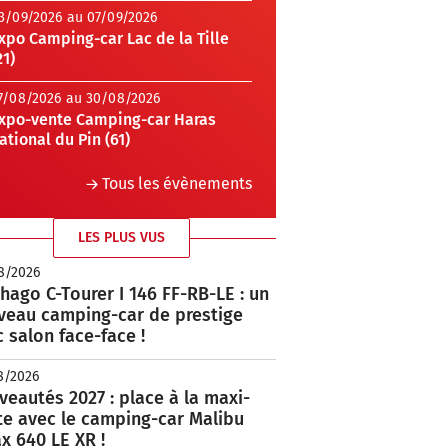
3/09/2026 au 07/09/2026
xpo Camping-car Lac de la Tille
21)
7/08/2026 au 30/08/2026
xpo-vente Camping-car Haras
ational du Pin (61)
Tous les évènements
LES PLUS VUS
8/2026
hago C-Tourer I 146 FF-RB-LE : un
veau camping-car de prestige
 salon face-face !
8/2026
eautés 2027 : place à la maxi-
te avec le camping-car Malibu
x 640 LE XR !