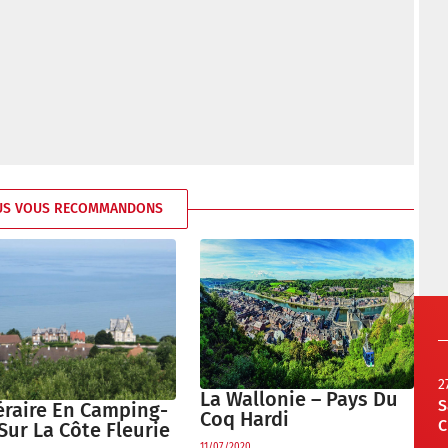
US VOUS RECOMMANDONS
2
La Wallonie – Pays Du
S
éraire En Camping-
Coq Hardi
C
Sur La Côte Fleurie
11/07/2020