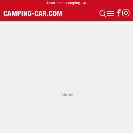
Assurances camping-car
S'abonner
Boutique
Newsletter
Annonces
Podcasts
Vidéos
Actualités
Essais
Accueil & stationnement
Accessoires
Achat & vente
Fourgons & Vans