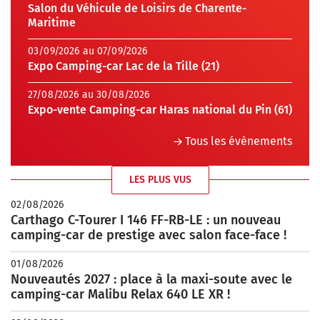
Salon du Véhicule de Loisirs de Charente-
Maritime
03/09/2026 au 07/09/2026
Expo Camping-car Lac de la Tille (21)
27/08/2026 au 30/08/2026
Expo-vente Camping-car Haras national du Pin (61)
Tous les évènements
LES PLUS VUS
02/08/2026
Carthago C-Tourer I 146 FF-RB-LE : un nouveau
camping-car de prestige avec salon face-face !
01/08/2026
Nouveautés 2027 : place à la maxi-soute avec le
camping-car Malibu Relax 640 LE XR !