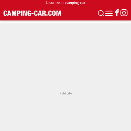
Assurances camping-car
S'abonner
Boutique
Newsletter
Annonces
Podcasts
Vidéos
Actualités
Essais
Accueil & stationnement
Accessoires
Achat & vente
Fourgons & Vans