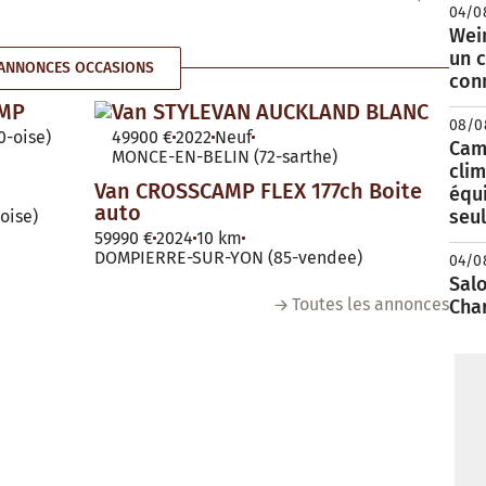
04/0
Wei
un c
ANNONCES OCCASIONS
con
AMP
Van STYLEVAN AUCKLAND BLANC
08/0
-oise)
49900 €
2022
Neuf
Camp
MONCE-EN-BELIN (72-sarthe)
clim
Van CROSSCAMP FLEX 177ch Boite
équ
auto
seu
oise)
59990 €
2024
10 km
DOMPIERRE-SUR-YON (85-vendee)
04/0
Salo
Toutes les annonces
Cha