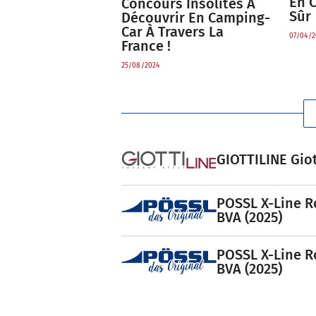
En 
Concours Insolites À
Sûr
Découvrir En Camping-
Car À Travers La
07/04/2
France !
25/08/2024
GIOTTILINE Giot
POSSL X-Line R
BVA (2025)
POSSL X-Line R
BVA (2025)