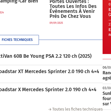
Camping-Car Bien
Portes Ouvertes :
0
Toutes Les Infos Des
E
Évènements À Venir
024
(
Près De Chez Vous
09/09/2025
2
E
n
FICHES TECHNIQUES
tiVan 60B Be Young PSA 2.2 120 ch (2025)
06/0
oadstar XT Mercedes Sprinter 2.0 190 ch 4×4
Rand
agré
03/0
oadstar X Mercedes Sprinter 2.0 190 ch 4×4
Sunl
fou
sur
Toutes les fiches techniques