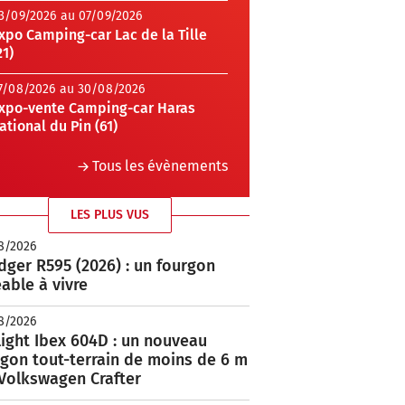
3/09/2026 au 07/09/2026
xpo Camping-car Lac de la Tille
21)
7/08/2026 au 30/08/2026
xpo-vente Camping-car Haras
ational du Pin (61)
Tous les évènements
LES PLUS VUS
8/2026
ger R595 (2026) : un fourgon
able à vivre
8/2026
ight Ibex 604D : un nouveau
rgon tout-terrain de moins de 6 m
 Volkswagen Crafter