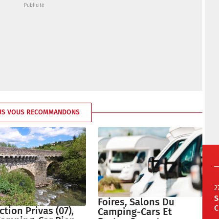
US VOUS RECOMMANDONS
2
S
Foires, Salons Du
C
ction Privas (07),
Camping-Cars Et