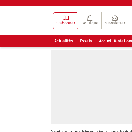
S'abonner
Boutique
Newsletter
Actualités
Essais
Accueil & statio
Accueil
»
Actualités
»
Evénements touristiques
»
Rockin’ 