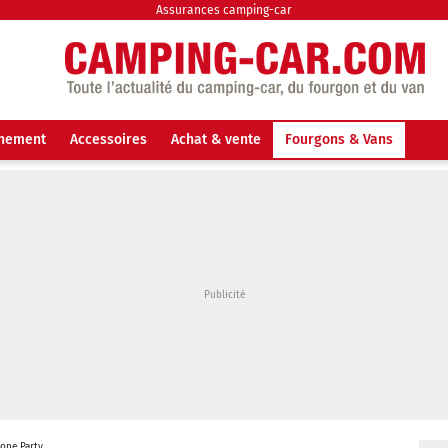
Assurances camping-car
nnement
Accessoires
Achat & vente
Fourgons & Vans
Gone Party