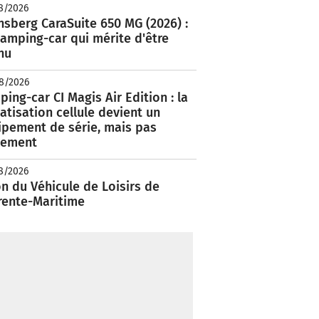
8/2026
nsberg CaraSuite 650 MG (2026) :
amping-car qui mérite d'être
nu
8/2026
ing-car CI Magis Air Edition : la
atisation cellule devient un
ipement de série, mais pas
lement
8/2026
n du Véhicule de Loisirs de
rente-Maritime