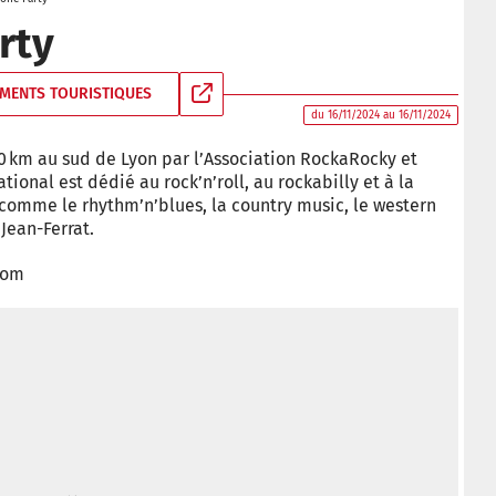
rty
MENTS TOURISTIQUES
du 16/11/2024 au 16/11/2024
0 km au sud de Lyon par l’Association RockaRocky et
tional est dédié au rock’n’roll, au rockabilly et à la
omme le rhythm’n’blues, la country music, le western
 Jean-Ferrat.
.com