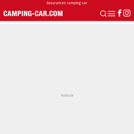
Assurances camping-car
S'abonner
Boutique
Newsletter
Annonces
Podcasts
Vidéos
Actualités
Essais
Accueil & stationnement
Accessoires
Achat & vente
Fourgons & Vans