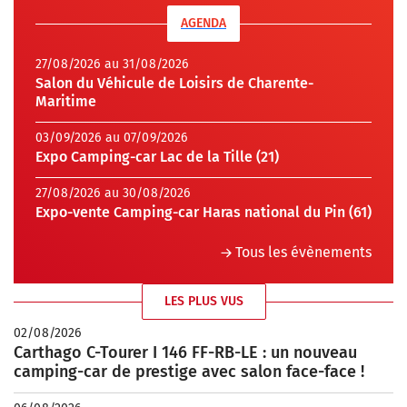
AGENDA
27/08/2026 au 31/08/2026
Salon du Véhicule de Loisirs de Charente-
Maritime
03/09/2026 au 07/09/2026
Expo Camping-car Lac de la Tille (21)
27/08/2026 au 30/08/2026
Expo-vente Camping-car Haras national du Pin (61)
Tous les évènements
LES PLUS VUS
02/08/2026
Carthago C-Tourer I 146 FF-RB-LE : un nouveau
camping-car de prestige avec salon face-face !