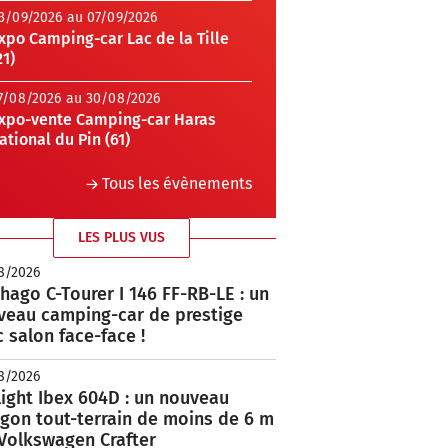
3/09/2026 au 07/09/2026
xpo Camping-car Lac de la Tille
21)
7/08/2026 au 30/08/2026
xpo-vente Camping-car Haras
ational du Pin (61)
Tous les évènements
LES PLUS VUS
8/2026
hago C-Tourer I 146 FF-RB-LE : un
veau camping-car de prestige
 salon face-face !
8/2026
ight Ibex 604D : un nouveau
rgon tout-terrain de moins de 6 m
 Volkswagen Crafter