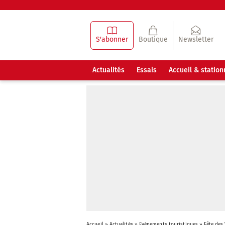
S'abonner
Boutique
Newsletter
Actualités
Essais
Accueil & statio
Accueil
»
Actualités
»
Evénements touristiques
»
Fête des 