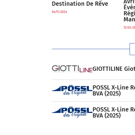
Avri
Destination De Rêve
Évè
Rég
04/11/2024
Man
13/03/2
GIOTTILINE Giot
POSSL X-Line R
BVA (2025)
POSSL X-Line R
BVA (2025)