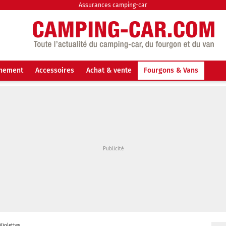
Assurances camping-car
nnement
Accessoires
Achat & vente
Fourgons & Vans
Violettes