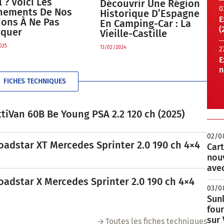
l ? Voici Les
Découvrir Une Région
0
nements De Nos
Historique D’Espagne
E
ions À Ne Pas
En Camping-Car : La
(
quer
Vieille-Castille
025
13/02/2024
2
E
n
FICHES TECHNIQUES
tiVan 60B Be Young PSA 2.2 120 ch (2025)
02/0
oadstar XT Mercedes Sprinter 2.0 190 ch 4×4
Cart
nou
avec
oadstar X Mercedes Sprinter 2.0 190 ch 4×4
03/0
Sunl
fou
sur
Toutes les fiches techniques