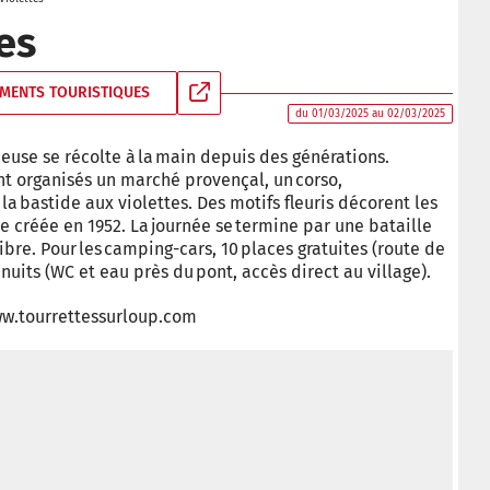
es
MENTS TOURISTIQUES
du 01/03/2025 au 02/03/2025
ieuse se récolte à la main depuis des générations.
nt organisés un marché provençal, un corso,
la bastide aux violettes. Des motifs fleuris décorent les
e créée en 1952. La journée se termine par une bataille
libre. Pour les camping-­cars, 10 places gratuites (route de
nuits (WC et eau près du pont, accès direct au village).
 www.tourrettessurloup.com