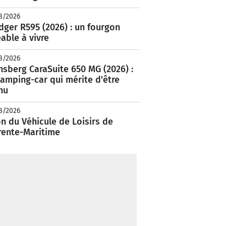
8/2026
ger R595 (2026) : un fourgon
able à vivre
8/2026
nsberg CaraSuite 650 MG (2026) :
amping-car qui mérite d'être
nu
8/2026
n du Véhicule de Loisirs de
rente-Maritime