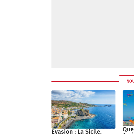
NO
Que
Evasion : La Sicile,