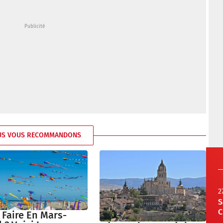
US VOUS RECOMMANDONS
2
S
C
 Faire En Mars-