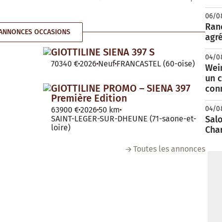
06/0
Rand
ANNONCES OCCASIONS
agré
GIOTTILINE SIENA 397 S
04/0
70340 €
2026
Neuf
FRANCASTEL (60-oise)
Wei
un c
GIOTTILINE PROMO – SIENA 397
con
Première Edition
04/0
63900 €
2026
50 km
SAINT-LEGER-SUR-DHEUNE (71-saone-et-
Salo
loire)
Cha
Toutes les annonces