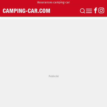
Assurances camping-car
S'abonner
Boutique
Newsletter
Annonces
Podcasts
Vidéos
Actualités
Essais
Accueil & stationnement
Accessoires
Achat & vente
Fourgons & Vans